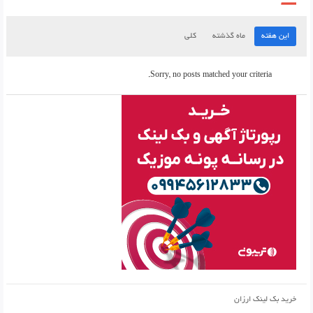
این هفته
ماه گذشته
کلی
Sorry, no posts matched your criteria.
خرید بک لینک ارزان