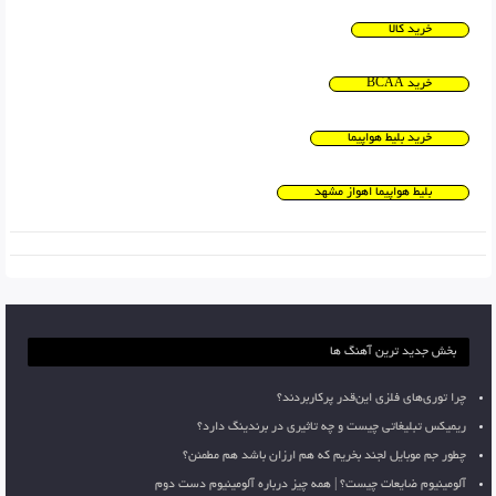
خرید کالا
خرید BCAA
خرید بلیط هواپیما
بلیط هواپیما اهواز مشهد
بخش جدید ترین آهنگ ها
چرا توری‌های فلزی این‌قدر پرکاربردند؟
ریمیکس تبلیغاتی چیست و چه تاثیری در برندینگ دارد؟
چطور جم موبایل لجند بخریم که هم ارزان باشد هم مطمئن؟
آلومینیوم ضایعات چیست؟ | همه چیز درباره آلومینیوم دست دوم