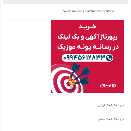
Sorry, no posts matched your criteria.
خرید بک لینک ارزان
خرید بک لینک معتبر