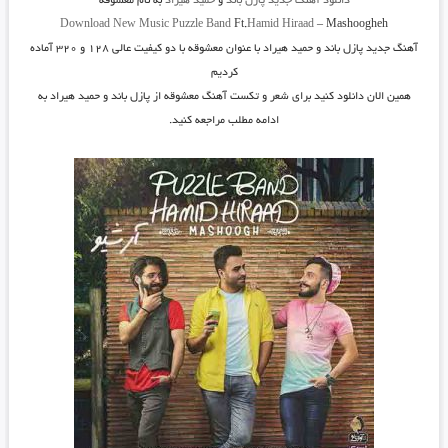
دانلود آهنگ جدید
پازل باند
و
حمید هیراد
به نام
معشوقه
Download New Music
Puzzle Band
Ft.
Hamid Hiraad
–
Mashoogheh
آهنگ جدید
پازل باند و حمید هیراد
با عنوان
معشوقه
با دو کیفیت عالی ۱۲۸ و ۳۲۰ آماده
کردیم
همین الان دانلود کنید برای شعر و تکست آهنگ معشوقه از پازل باند و حمید هیراد به
ادامه مطلب مراجعه کنید.