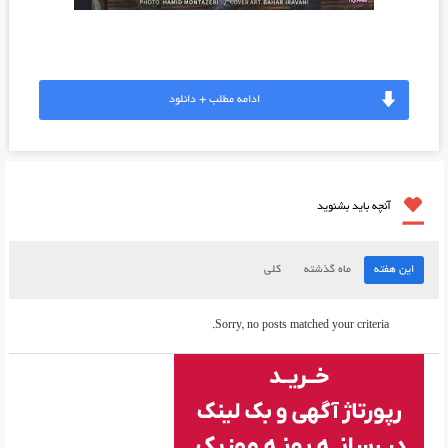
ادامه مطلب + دانلود
آنچه باید بشنوید
این هفته
ماه گذشته
کلی
Sorry, no posts matched your criteria.