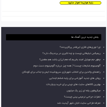
بلیط هواپیما اهواز مشهد
بخش جدید ترین آهنگ ها
چرا توری‌های فلزی این‌قدر پرکاربردند؟
ریمیکس تبلیغاتی چیست و چه تاثیری در برندینگ دارد؟
چطور جم موبایل لجند بخریم که هم ارزان باشد هم مطمئن؟
آلومینیوم ضایعات چیست؟ | همه چیز درباره آلومینیوم دست دوم
راهنمای والدین برای انتخاب شهربازی سرپوشیده ایمن و جذاب برای کودکان
روش های جدید آموزشی برای پایه ششم ابتدایی
بهترین کالاهای سایت های چینی برای خرید و واردات
میکروفون یقه ای زیر یک میلیون
خطرات جراحی ترمیمی بینی چیست؟
تعرفه طراحی سایت تابان شهر آپدیت شد