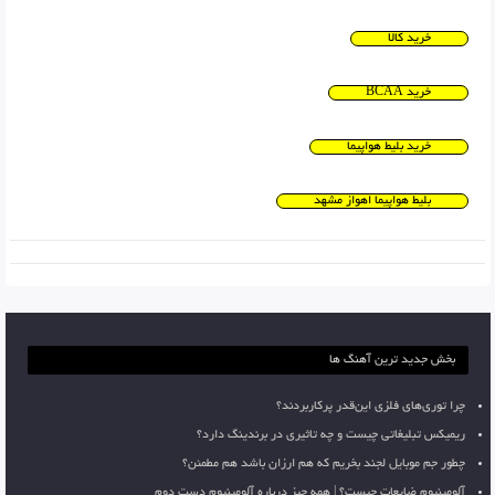
خرید کالا
خرید BCAA
خرید بلیط هواپیما
بلیط هواپیما اهواز مشهد
بخش جدید ترین آهنگ ها
چرا توری‌های فلزی این‌قدر پرکاربردند؟
ریمیکس تبلیغاتی چیست و چه تاثیری در برندینگ دارد؟
چطور جم موبایل لجند بخریم که هم ارزان باشد هم مطمئن؟
آلومینیوم ضایعات چیست؟ | همه چیز درباره آلومینیوم دست دوم