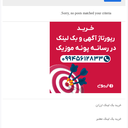
Sorry, no posts matched your criteria.
خرید بک لینک ارزان
خرید بک لینک معتبر