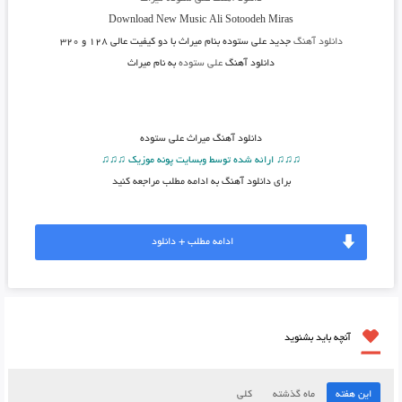
Download New Music
Ali Sotoodeh Miras
دانلود آهنگ
جدید علی ستوده بنام میراث
با دو کیفیت عالی ۱۲۸ و ۳۲۰
دانلود آهنگ
علی ستوده
به نام میراث
دانلود آهنگ
میراث علی ستوده
♫♫♫ ارائه شده توسط وبسایت پونه موزیک ♫♫♫
برای دانلود آهنگ به ادامه مطلب مراجعه کنید
ادامه مطلب + دانلود
آنچه باید بشنوید
این هفته
ماه گذشته
کلی