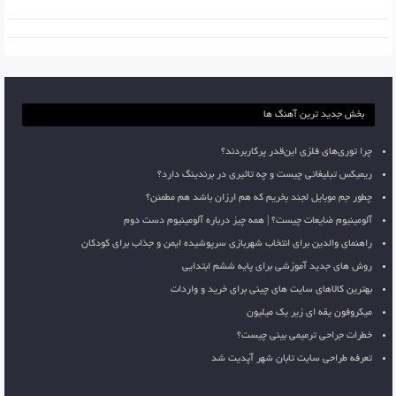
بخش جدید ترین آهنگ ها
چرا توری‌های فلزی این‌قدر پرکاربردند؟
ریمیکس تبلیغاتی چیست و چه تاثیری در برندینگ دارد؟
چطور جم موبایل لجند بخریم که هم ارزان باشد هم مطمئن؟
آلومینیوم ضایعات چیست؟ | همه چیز درباره آلومینیوم دست دوم
راهنمای والدین برای انتخاب شهربازی سرپوشیده ایمن و جذاب برای کودکان
روش های جدید آموزشی برای پایه ششم ابتدایی
بهترین کالاهای سایت های چینی برای خرید و واردات
میکروفون یقه ای زیر یک میلیون
خطرات جراحی ترمیمی بینی چیست؟
تعرفه طراحی سایت تابان شهر آپدیت شد