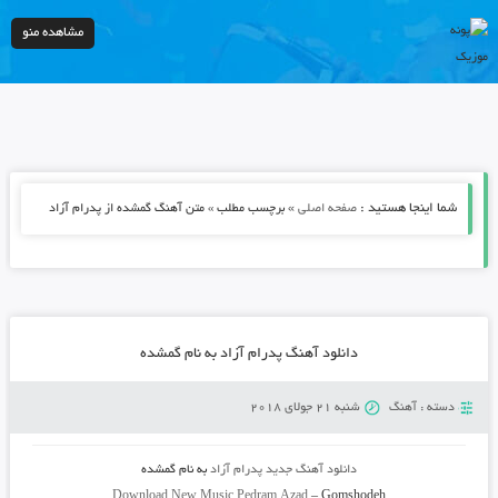
مشاهده منو
شما اینجا هستید :
»
صفحه اصلی
برچسب مطلب » متن آهنگ گمشده از پدرام آزاد
دانلود آهنگ پدرام آزاد به نام گمشده
دسته :
آهنگ
شنبه 21 جولای 2018
دانلود آهنگ جدید
پدرام آزاد
به نام
گمشده
Download New Music
Pedram Azad
–
Gomshodeh