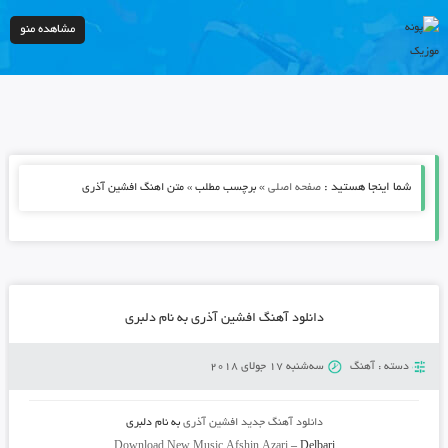
مشاهده منو
شما اینجا هستید :
»
صفحه اصلی
برچسب مطلب » متن اهنگ افشین آذری
دانلود آهنگ افشین آذری به نام دلبری
دسته :
آهنگ
سه‌شنبه 17 جولای 2018
دانلود آهنگ جدید
افشین آذری
به نام
دلبری
Download New Music
Afshin Azari
–
Delbari