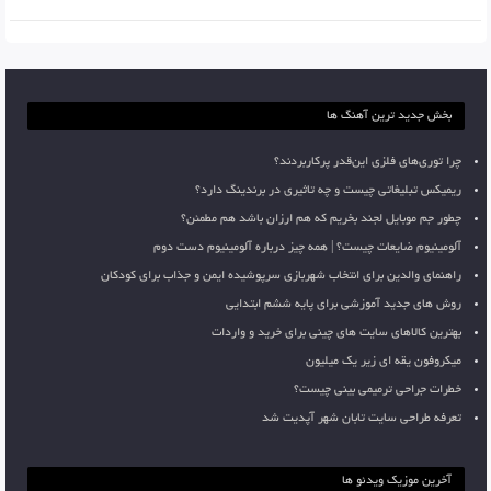
بخش جدید ترین آهنگ ها
چرا توری‌های فلزی این‌قدر پرکاربردند؟
ریمیکس تبلیغاتی چیست و چه تاثیری در برندینگ دارد؟
چطور جم موبایل لجند بخریم که هم ارزان باشد هم مطمئن؟
آلومینیوم ضایعات چیست؟ | همه چیز درباره آلومینیوم دست دوم
راهنمای والدین برای انتخاب شهربازی سرپوشیده ایمن و جذاب برای کودکان
روش های جدید آموزشی برای پایه ششم ابتدایی
بهترین کالاهای سایت های چینی برای خرید و واردات
میکروفون یقه ای زیر یک میلیون
خطرات جراحی ترمیمی بینی چیست؟
تعرفه طراحی سایت تابان شهر آپدیت شد
آخرین موزیک ویدئو ها