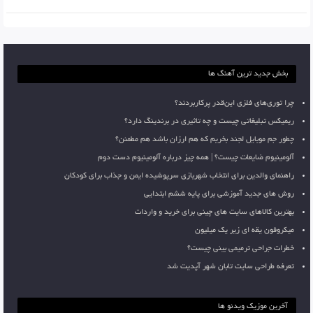
بخش جدید ترین آهنگ ها
چرا توری‌های فلزی این‌قدر پرکاربردند؟
ریمیکس تبلیغاتی چیست و چه تاثیری در برندینگ دارد؟
چطور جم موبایل لجند بخریم که هم ارزان باشد هم مطمئن؟
آلومینیوم ضایعات چیست؟ | همه چیز درباره آلومینیوم دست دوم
راهنمای والدین برای انتخاب شهربازی سرپوشیده ایمن و جذاب برای کودکان
روش های جدید آموزشی برای پایه ششم ابتدایی
بهترین کالاهای سایت های چینی برای خرید و واردات
میکروفون یقه ای زیر یک میلیون
خطرات جراحی ترمیمی بینی چیست؟
تعرفه طراحی سایت تابان شهر آپدیت شد
آخرین موزیک ویدئو ها