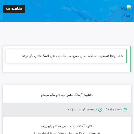
مشاهده منو
شما اینجا هستید :
»
صفحه اصلی
برچسب مطلب » متن اهنگ حامی بگو ببینم
دانلود آهنگ حامی به نام بگو ببینم
دسته :
آهنگ
جمعه 3 آگوست 2018
دانلود آهنگ جدید
حامی
به نام
بگو ببینم
Download New Music
Hami
–
Bego Bebinam