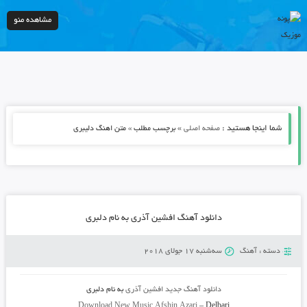
مشاهده منو
شما اینجا هستید :
»
صفحه اصلی
برچسب مطلب » متن اهنگ دلیبری
دانلود آهنگ افشین آذری به نام دلبری
دسته :
آهنگ
سه‌شنبه 17 جولای 2018
دانلود آهنگ جدید
افشین آذری
به نام
دلبری
Download New Music
Afshin Azari
–
Delbari