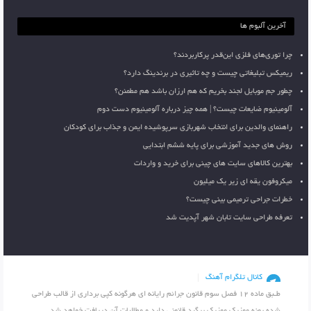
آخرین آلبوم ها
چرا توری‌های فلزی این‌قدر پرکاربردند؟
ریمیکس تبلیغاتی چیست و چه تاثیری در برندینگ دارد؟
چطور جم موبایل لجند بخریم که هم ارزان باشد هم مطمئن؟
آلومینیوم ضایعات چیست؟ | همه چیز درباره آلومینیوم دست دوم
راهنمای والدین برای انتخاب شهربازی سرپوشیده ایمن و جذاب برای کودکان
روش های جدید آموزشی برای پایه ششم ابتدایی
بهترین کالاهای سایت های چینی برای خرید و واردات
میکروفون یقه ای زیر یک میلیون
خطرات جراحی ترمیمی بینی چیست؟
تعرفه طراحی سایت تابان شهر آپدیت شد
کانال تلگرام آهنگ
طـبق ماده 12 فصل سوم قانون جرائم رایانه ای هرگونه کپی برداری از قالب طراحی
شده پونه موزیک موزیک پیگرد قانونی دارد و مطالبات آن دریافت خواهد شد .