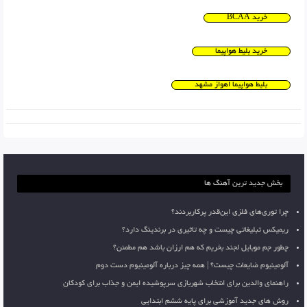
خرید BCAA
خرید بلیط هواپیما
بلیط هواپیما اهواز مشهد
بخش جدید ترین آهنگ ها
چرا توری‌های فلزی این‌قدر پرکاربردند؟
ریمیکس تبلیغاتی چیست و چه تاثیری در برندینگ دارد؟
چطور جم موبایل لجند بخریم که هم ارزان باشد هم مطمئن؟
آلومینیوم ضایعات چیست؟ | همه چیز درباره آلومینیوم دست دوم
راهنمای والدین برای انتخاب شهربازی سرپوشیده ایمن و جذاب برای کودکان
روش های جدید آموزشی برای پایه ششم ابتدایی