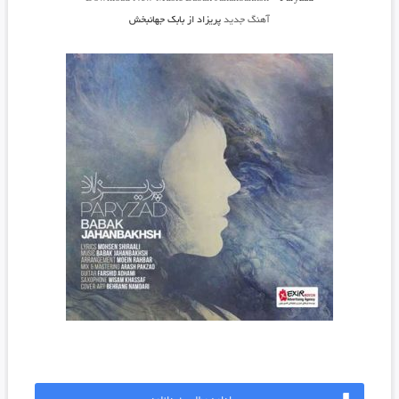
آهنگ جدید
پریزاد
از
بابک جهانبخش