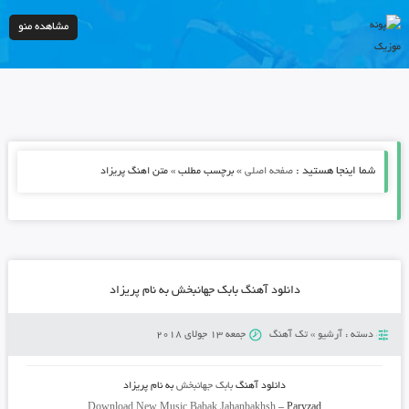
مشاهده منو
شما اینجا هستید :
»
صفحه اصلی
برچسب مطلب » متن اهنگ پریزاد
دانلود آهنگ بابک جهانبخش به نام پریزاد
دسته :
آرشیو
»
تک آهنگ
جمعه 13 جولای 2018
دانلود آهنگ
بابک جهانبخش
به نام
پریزاد
Download New Music
Babak Jahanbakhsh
–
Paryzad