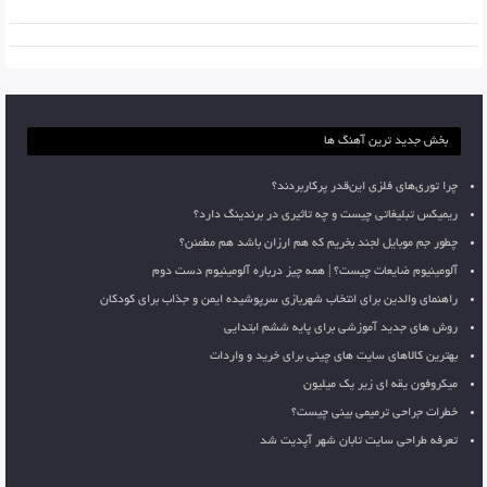
بخش جدید ترین آهنگ ها
چرا توری‌های فلزی این‌قدر پرکاربردند؟
ریمیکس تبلیغاتی چیست و چه تاثیری در برندینگ دارد؟
چطور جم موبایل لجند بخریم که هم ارزان باشد هم مطمئن؟
آلومینیوم ضایعات چیست؟ | همه چیز درباره آلومینیوم دست دوم
راهنمای والدین برای انتخاب شهربازی سرپوشیده ایمن و جذاب برای کودکان
روش های جدید آموزشی برای پایه ششم ابتدایی
بهترین کالاهای سایت های چینی برای خرید و واردات
میکروفون یقه ای زیر یک میلیون
خطرات جراحی ترمیمی بینی چیست؟
تعرفه طراحی سایت تابان شهر آپدیت شد