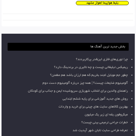
بلیط هواپیما اهواز مشهد
بخش جدید ترین آهنگ ها
چرا توری‌های فلزی این‌قدر پرکاربردند؟
ریمیکس تبلیغاتی چیست و چه تاثیری در برندینگ دارد؟
چطور جم موبایل لجند بخریم که هم ارزان باشد هم مطمئن؟
آلومینیوم ضایعات چیست؟ | همه چیز درباره آلومینیوم دست دوم
راهنمای والدین برای انتخاب شهربازی سرپوشیده ایمن و جذاب برای کودکان
روش های جدید آموزشی برای پایه ششم ابتدایی
بهترین کالاهای سایت های چینی برای خرید و واردات
میکروفون یقه ای زیر یک میلیون
خطرات جراحی ترمیمی بینی چیست؟
تعرفه طراحی سایت تابان شهر آپدیت شد