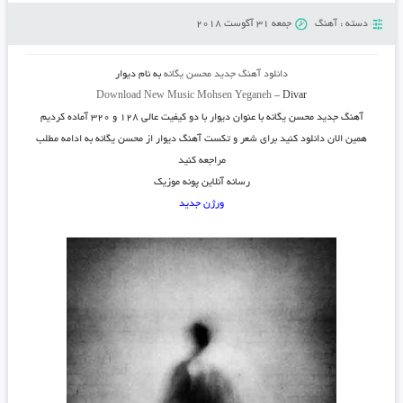
دسته :
آهنگ
جمعه 31 آگوست 2018
دانلود آهنگ جدید
محسن یگانه
به نام
دیوار
Download New Music
Mohsen Yeganeh
–
Divar
آهنگ جدید
محسن یگانه
با عنوان
دیوار
با دو کیفیت عالی ۱۲۸ و ۳۲۰ آماده کردیم
همین الان دانلود کنید برای شعر و تکست آهنگ دیوار از محسن یگانه به ادامه مطلب
مراجعه کنید
رسانه آنلاین پونه موزیک
ورژن جدید