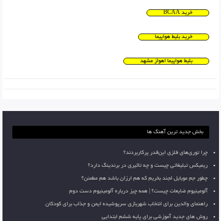
خرید BCAA
خرید بلیط هواپیما
بلیط هواپیما اهواز مشهد
بخش جدید ترین آهنگ ها
چرا توری‌های فلزی این‌قدر پرکاربردند؟
ریمیکس تبلیغاتی چیست و چه تاثیری در برندینگ دارد؟
چطور جم موبایل لجند بخریم که هم ارزان باشد هم مطمئن؟
آلومینیوم ضایعات چیست؟ | همه چیز درباره آلومینیوم دست دوم
راهنمای والدین برای انتخاب شهربازی سرپوشیده ایمن و جذاب برای کودکان
روش های جدید آموزشی برای پایه ششم ابتدایی