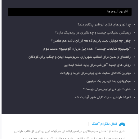
آخرین آلبوم ها
چرا توری‌های فلزی این‌قدر پرکاربردند؟
ریمیکس تبلیغاتی چیست و چه تاثیری در برندینگ دارد؟
چطور جم موبایل لجند بخریم که هم ارزان باشد هم مطمئن؟
آلومینیوم ضایعات چیست؟ | همه چیز درباره آلومینیوم دست دوم
راهنمای والدین برای انتخاب شهربازی سرپوشیده ایمن و جذاب برای کودکان
روش های جدید آموزشی برای پایه ششم ابتدایی
بهترین کالاهای سایت های چینی برای خرید و واردات
میکروفون یقه ای زیر یک میلیون
خطرات جراحی ترمیمی بینی چیست؟
تعرفه طراحی سایت تابان شهر آپدیت شد
کانال تلگرام آهنگ
طـبق ماده 12 فصل سوم قانون جرائم رایانه ای هرگونه کپی برداری از قالب طراحی