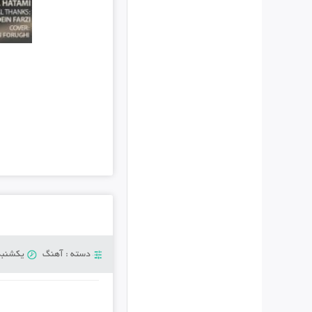
دسته :
آهنگ
یکشنبه 7 اکتبر 8