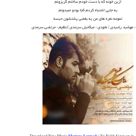
ازین خونه که با دست خودم ساختم گریزونم
یه جایی اشتباه کردم کجا بودو نمیدونم
تمومه نعره های من یه بغضی پشتشون حبسه
 : مهشید رشیدی | ملودی : میکائیل سرمدی |تنظیم : مرتضی سرمدی