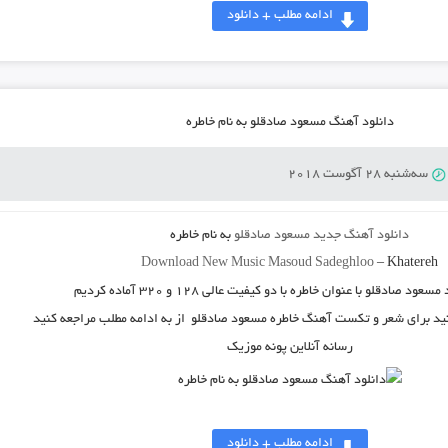
ادامه مطلب + دانلود
دانلود آهنگ مسعود صادقلو به نام خاطره
سه‌شنبه 28 آگوست 2018
دانلود آهنگ جدید
مسعود صادقلو
به نام
خاطره
Download New Music
Masoud Sadeghloo
–
Khatereh
مسعود صادقلو
با عنوان
خاطره
با دو کیفیت عالی ۱۲۸ و ۳۲۰ آماده کردیم
نید برای شعر و تکست آهنگ خاطره مسعود صادقلو از به ادامه مطلب مراجعه کنید
رسانه آنلاین پونه موزیک
ادامه مطلب + دانلود