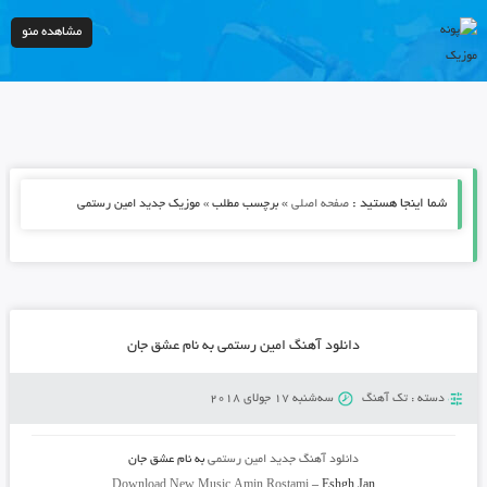
مشاهده منو
شما اینجا هستید :
»
صفحه اصلی
برچسب مطلب » موزیک جدید امین رستمی
دانلود آهنگ امین رستمی به نام عشق جان
دسته :
تک آهنگ
سه‌شنبه 17 جولای 2018
دانلود آهنگ جدید
امین رستمی
به نام
عشق جان
Download New Music
Amin Rostami
–
Eshgh Jan