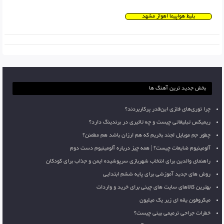
بلیط هواپیما اهواز مشهد
بخش جدید ترین آهنگ ها
چرا توری‌های فلزی این‌قدر پرکاربردند؟
ریمیکس تبلیغاتی چیست و چه تاثیری در برندینگ دارد؟
چطور جم موبایل لجند بخریم که هم ارزان باشد هم مطمئن؟
آلومینیوم ضایعات چیست؟ | همه چیز درباره آلومینیوم دست دوم
راهنمای والدین برای انتخاب شهربازی سرپوشیده ایمن و جذاب برای کودکان
روش های جدید آموزشی برای پایه ششم ابتدایی
بهترین کالاهای سایت های چینی برای خرید و واردات
میکروفون یقه ای زیر یک میلیون
خطرات جراحی ترمیمی بینی چیست؟