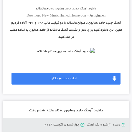
دانلود آهنگ جدید
حامد همایون
به نام
عاشقانه
Download New Music
Hamed Homayoun
–
Ashghaneh
آهنگ جدید
حامد همایون
با عنوان
عاشقانه
با دو کیفیت عالی ۱۲۸ و ۳۲۰ آماده کردیم
همین الان دانلود کنید برای شعر و تکست آهنگ عاشقانه از حامد همایون به ادامه مطلب
مراجعه کنید.
ادامه مطلب + دانلود
دانلود آهنگ حامد همایون به نام عاشق شدم رفت
دسته :
آرشیو
»
تک آهنگ
چهارشنبه 8 آگوست 2018