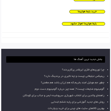
خرید بلیط هواپیما
بلیط هواپیما اهواز مشهد
بخش جدید ترین آهنگ ها
چرا توری‌های فلزی این‌قدر پرکاربردند؟
ریمیکس تبلیغاتی چیست و چه تاثیری در برندینگ دارد؟
چطور جم موبایل لجند بخریم که هم ارزان باشد هم مطمئن؟
آلومینیوم ضایعات چیست؟ | همه چیز درباره آلومینیوم دست دوم
راهنمای والدین برای انتخاب شهربازی سرپوشیده ایمن و جذاب برای کودکان
روش های جدید آموزشی برای پایه ششم ابتدایی
بهترین کالاهای سایت های چینی برای خرید و واردات