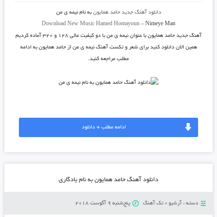
دانلود آهنگ جدید
حامد همایون
به نام
نیمه ی من
Download New Music
Hamed Homayoun
–
Nimeye Man
آهنگ جدید
حامد همایون
با عنوان
نیمه ی من
با دو کیفیت عالی ۱۲۸ و ۳۲۰ آماده کردیم
همین الان دانلود کنید برای شعر و تکست آهنگ نیمه ی من از حامد همایون به ادامه
مطلب مراجعه کنید.
ادامه مطلب + دانلود
دانلود آهنگ حامد همایون به نام یادگاری
دسته :
آرشیو
»
تک آهنگ
پنج‌شنبه 9 آگوست 2018