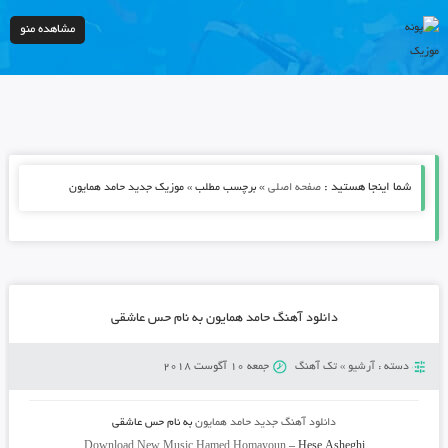
مشاهده منو
شما اینجا هستید :
»
صفحه اصلی
برچسب مطلب » موزیک جدید حامد همایون
دانلود آهنگ حامد همایون به نام حس عاشقی
دسته :
آرشیو
»
تک آهنگ
جمعه 10 آگوست 2018
دانلود آهنگ جدید
حامد همایون
به نام
حس عاشقی
Download New Music
Hamed Homayoun
–
Hese Asheghi