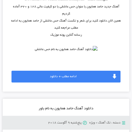
آهنگ جدید
حامد همایون
با عنوان
حس عاشقی
با دو کیفیت عالی ۱۲۸ و ۳۲۰ آماده
کردیم
همین الان دانلود کنید برای شعر و تکست آهنگ حس عاشقی از حامد همایون به ادامه
مطلب مراجعه کنید
رسانه آنلاین پونه موزیک
ادامه مطلب + دانلود
دانلود آهنگ حامد همایون به نام باور
دسته :
تک آهنگ
»
ویژه
پنج‌شنبه 9 آگوست 2018