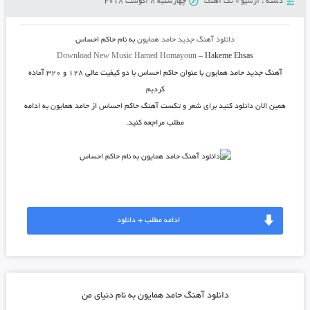
دسته :
آرشیو
»
تک آهنگ
چهارشنبه 8 آگوست 2018
دانلود آهنگ جدید
حامد همایون
به نام
حاکم احساس
Download New Music
Hamed Homayoun
–
Hakeme Ehsas
آهنگ جدید
حامد همایون
با عنوان
حاکم احساس
با دو کیفیت عالی ۱۲۸ و ۳۲۰ آماده
کردیم
همین الان دانلود کنید برای شعر و تکست آهنگ حاکم احساس از حامد همایون به ادامه
مطلب مراجعه کنید.
ادامه مطلب + دانلود
دانلود آهنگ حامد همایون به نام دنیای من