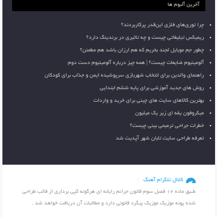
آخرین آلبوم ها
چرا توری‌های فلزی این‌قدر پرکاربردند؟
ریمیکس تبلیغاتی چیست و چه تاثیری در برندینگ دارد؟
چطور جم موبایل لجند بخریم که هم ارزان باشد هم مطمئن؟
آلومینیوم ضایعات چیست؟ | همه چیز درباره آلومینیوم دست دوم
راهنمای والدین برای انتخاب شهربازی سرپوشیده ایمن و جذاب برای کودکان
روش های جدید آموزشی برای پایه ششم ابتدایی
بهترین کالاهای سایت های چینی برای خرید و واردات
میکروفون یقه ای زیر یک میلیون
خطرات جراحی ترمیمی بینی چیست؟
تعرفه طراحی سایت تابان شهر آپدیت شد
کانال تلگرام آهنگ
طـبق ماده 12 فصل سوم قانون جرائم رایانه ای هرگونه کپی برداری از قالب طراحی
شده پونه موزیک موزیک پیگرد قانونی دارد و مطالبات آن دریافت خواهد شد .