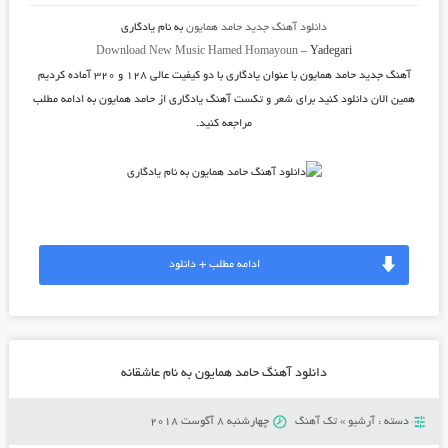
دانلود آهنگ جدید
حامد همایون
به نام
یادگاری
Download New Music
Hamed Homayoun
–
Yadegari
آهنگ جدید
حامد همایون
با عنوان
یادگاری
با دو کیفیت عالی ۱۲۸ و ۳۲۰ آماده کردیم
همین الان دانلود کنید برای شعر و تکست آهنگ یادگاری از حامد همایون به ادامه مطلب
مراجعه کنید.
ادامه مطلب + دانلود
دانلود آهنگ حامد همایون به نام عاشقانه
دسته :
آرشیو
»
تک آهنگ
چهارشنبه 8 آگوست 2018