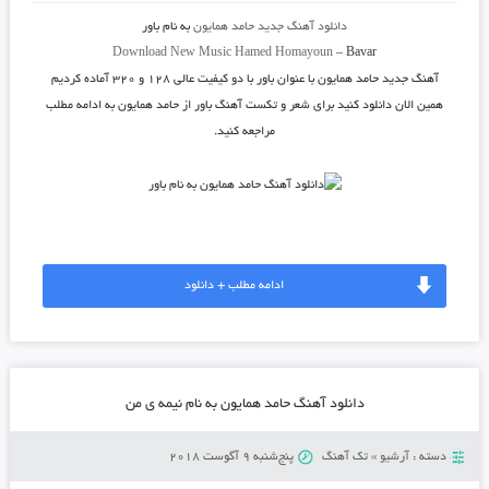
دانلود آهنگ جدید
حامد همایون
به نام
باور
Download New Music
Hamed Homayoun
–
Bavar
آهنگ جدید
حامد همایون
با عنوان
باور
با دو کیفیت عالی ۱۲۸ و ۳۲۰ آماده کردیم
همین الان دانلود کنید برای شعر و تکست آهنگ باور از حامد همایون به ادامه مطلب
مراجعه کنید.
ادامه مطلب + دانلود
دانلود آهنگ حامد همایون به نام نیمه ی من
دسته :
آرشیو
»
تک آهنگ
پنج‌شنبه 9 آگوست 2018