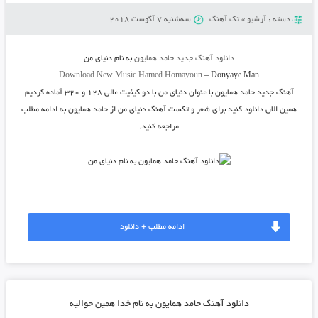
دسته :
آرشیو
»
تک آهنگ
سه‌شنبه 7 آگوست 2018
دانلود آهنگ جدید
حامد همایون
به نام
دنیای من
Download New Music
Hamed Homayoun
–
Donyaye Man
آهنگ جدید
حامد همایون
با عنوان
دنیای من
با دو کیفیت عالی ۱۲۸ و ۳۲۰ آماده کردیم
همین الان دانلود کنید برای شعر و تکست آهنگ دنیای من از حامد همایون به ادامه مطلب
مراجعه کنید.
ادامه مطلب + دانلود
دانلود آهنگ حامد همایون به نام خدا همین حوالیه