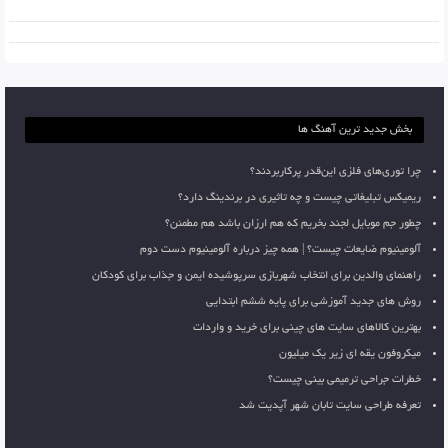
بخش جدید ترین آهنگ ها
چرا توری‌های فلزی این‌قدر پرکاربردند؟
ریمیکس تبلیغاتی چیست و چه تاثیری در برندینگ دارد؟
چطور جم موبایل لجند بخریم که هم ارزان باشد هم مطمئن؟
آلومینیوم ضایعات چیست؟ | همه چیز درباره آلومینیوم دست دوم
راهنمای والدین برای انتخاب شهربازی سرپوشیده ایمن و جذاب برای کودکان
روش های جدید آموزشی برای پایه ششم ابتدایی
بهترین کالاهای سایت های چینی برای خرید و واردات
میکروفون یقه ای زیر یک میلیون
خطرات جراحی ترمیمی بینی چیست؟
تعرفه طراحی سایت تابان شهر آپدیت شد