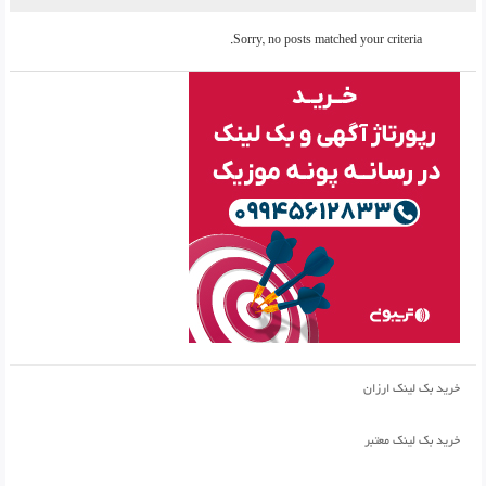
Sorry, no posts matched your criteria.
خرید بک لینک ارزان
خرید بک لینک معتبر