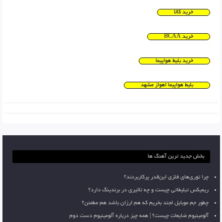
خرید کالا
خرید BCAA
خرید بلیط هواپیما
بلیط هواپیما اهواز مشهد
بخش جدید ترین آهنگ ها
چرا توری‌های فلزی این‌قدر پرکاربردند؟
ریمیکس تبلیغاتی چیست و چه تاثیری در برندینگ دارد؟
چطور جم موبایل لجند بخریم که هم ارزان باشد هم مطمئن؟
آلومینیوم ضایعات چیست؟ | همه چیز درباره آلومینیوم دست دوم