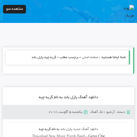
مشاهده منو
شما اینجا هستید :
»
صفحه اصلی
برچسب مطلب » گریه چیه پازل باند
دانلود آهنگ پازل باند به نام گریه چیه
دسته :
آرشیو
»
تک آهنگ
یکشنبه 5 آگوست 2018
دانلود آهنگ جدید
پازل باند
به نام
گریه چیه
Download New Music
Puzzle Band
–
Gerye Chie