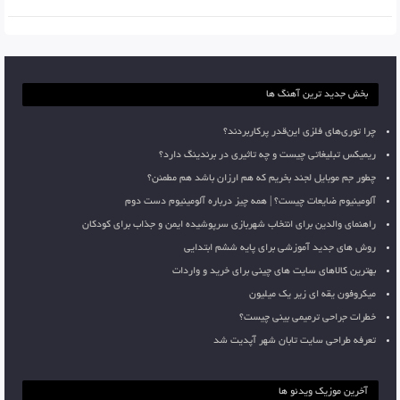
بخش جدید ترین آهنگ ها
چرا توری‌های فلزی این‌قدر پرکاربردند؟
ریمیکس تبلیغاتی چیست و چه تاثیری در برندینگ دارد؟
چطور جم موبایل لجند بخریم که هم ارزان باشد هم مطمئن؟
آلومینیوم ضایعات چیست؟ | همه چیز درباره آلومینیوم دست دوم
راهنمای والدین برای انتخاب شهربازی سرپوشیده ایمن و جذاب برای کودکان
روش های جدید آموزشی برای پایه ششم ابتدایی
بهترین کالاهای سایت های چینی برای خرید و واردات
میکروفون یقه ای زیر یک میلیون
خطرات جراحی ترمیمی بینی چیست؟
تعرفه طراحی سایت تابان شهر آپدیت شد
آخرین موزیک ویدئو ها