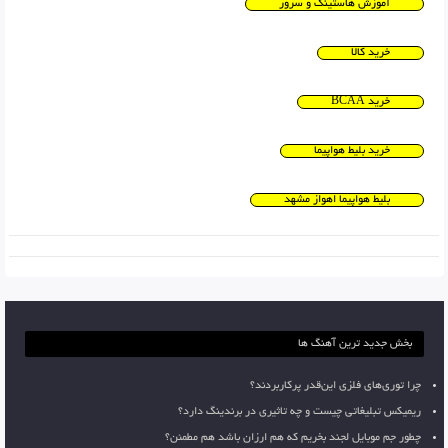
آموزش هاستینگ و سرور
خرید کالا
خرید BCAA
خرید بلیط هواپیما
بلیط هواپیما اهواز مشهد
بخش جدید ترین آهنگ ها
چرا توری‌های فلزی این‌قدر پرکاربردند؟
ریمیکس تبلیغاتی چیست و چه تاثیری در برندینگ دارد؟
چطور جم موبایل لجند بخریم که هم ارزان باشد هم مطمئن؟