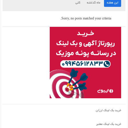
این هفته
ماه گذشته
کلی
Sorry, no posts matched your criteria.
خرید بک لینک ارزان
خرید بک لینک معتبر