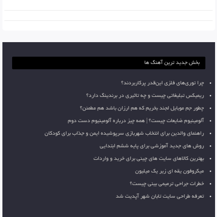
بخش جدید ترین آهنگ ها
چرا توری‌های فلزی این‌قدر پرکاربردند؟
ریمیکس تبلیغاتی چیست و چه تاثیری در برندینگ دارد؟
چطور جم موبایل لجند بخریم که هم ارزان باشد هم مطمئن؟
آلومینیوم ضایعات چیست؟ | همه چیز درباره آلومینیوم دست دوم
راهنمای والدین برای انتخاب شهربازی سرپوشیده ایمن و جذاب برای کودکان
روش های جدید آموزشی برای پایه ششم ابتدایی
بهترین کالاهای سایت های چینی برای خرید و واردات
میکروفون یقه ای زیر یک میلیون
خطرات جراحی ترمیمی بینی چیست؟
تعرفه طراحی سایت تابان شهر آپدیت شد