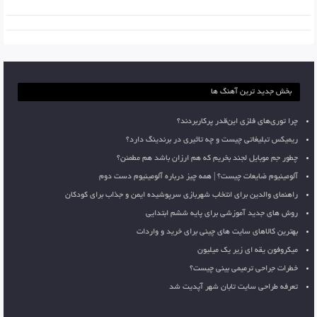
بخش جدید ترین آهنگ ها
چرا توری‌های فلزی این‌قدر پرکاربردند؟
ریمیکس تبلیغاتی چیست و چه تاثیری در برندینگ دارد؟
چطور جم موبایل لجند بخریم که هم ارزان باشد هم مطمئن؟
آلومینیوم ضایعات چیست؟ | همه چیز درباره آلومینیوم دست دوم
راهنمای والدین برای انتخاب شهربازی سرپوشیده ایمن و جذاب برای کودکان
روش های جدید آموزشی برای پایه ششم ابتدایی
بهترین کالاهای سایت های چینی برای خرید و واردات
میکروفون یقه ای زیر یک میلیون
خطرات جراحی ترمیمی بینی چیست؟
تعرفه طراحی سایت تابان شهر آپدیت شد