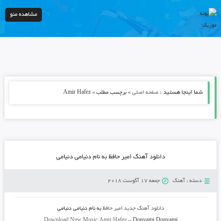
مشاهده منو
شما اینجا هستید :
»
صفحه اصلی
برچسب مطلب » Amir Hafez
دانلود آهنگ امیر حافظ به نام دنیامی دنیامی
دسته :
آهنگ
جمعه 17 آگوست 2018
دانلود آهنگ جدید
امیر حافظ
به نام
دنیامی دنیامی
Download New Music
Amir Hafez
–
Donyami Donyami