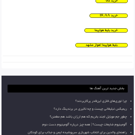
خرید کالا
خرید BCAA
خرید بلیط هواپیما
بلیط هواپیما اهواز مشهد
بخش جدید ترین آهنگ ها
چرا توری‌های فلزی این‌قدر پرکاربردند؟
ریمیکس تبلیغاتی چیست و چه تاثیری در برندینگ دارد؟
چطور جم موبایل لجند بخریم که هم ارزان باشد هم مطمئن؟
آلومینیوم ضایعات چیست؟ | همه چیز درباره آلومینیوم دست دوم
راهنمای والدین برای انتخاب شهربازی سرپوشیده ایمن و جذاب برای کودکان