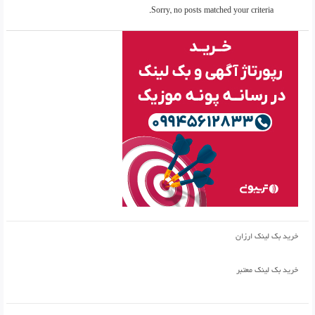
Sorry, no posts matched your criteria.
خرید بک لینک ارزان
خرید بک لینک معتبر