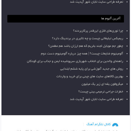
تعرفه طراحی سایت تابان شهر آپدیت شد
آخرین آلبوم ها
چرا توری‌های فلزی این‌قدر پرکاربردند؟
ریمیکس تبلیغاتی چیست و چه تاثیری در برندینگ دارد؟
چطور جم موبایل لجند بخریم که هم ارزان باشد هم مطمئن؟
آلومینیوم ضایعات چیست؟ | همه چیز درباره آلومینیوم دست دوم
راهنمای والدین برای انتخاب شهربازی سرپوشیده ایمن و جذاب برای کودکان
روش های جدید آموزشی برای پایه ششم ابتدایی
بهترین کالاهای سایت های چینی برای خرید و واردات
میکروفون یقه ای زیر یک میلیون
خطرات جراحی ترمیمی بینی چیست؟
تعرفه طراحی سایت تابان شهر آپدیت شد
کانال تلگرام آهنگ