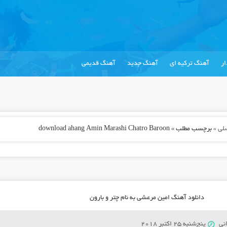
ر
آهنگ ترکیه ای
آهنگ جدید
آهنگ قدیمی
لی
»
برچسب مطلب » download ahang Amin Marashi Chatro Baroon
دانلود آهنگ امین مرعشی به نام چتر و بارون
نی
پنج‌شنبه 25 اکتبر 2018