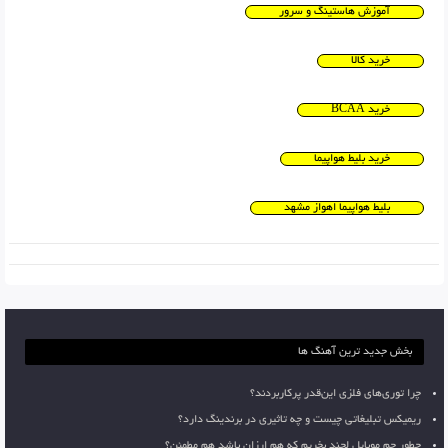
آموزش هاستینگ و سرور
خرید کالا
خرید BCAA
خرید بلیط هواپیما
بلیط هواپیما اهواز مشهد
بخش جدید ترین آهنگ ها
چرا توری‌های فلزی این‌قدر پرکاربردند؟
ریمیکس تبلیغاتی چیست و چه تاثیری در برندینگ دارد؟
چطور جم موبایل لجند بخریم که هم ارزان باشد هم مطمئن؟