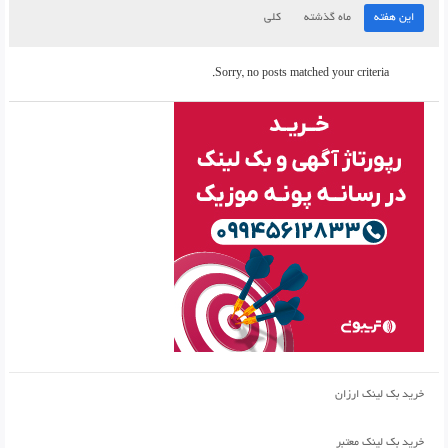
این هفته
ماه گذشته
کلی
Sorry, no posts matched your criteria.
خرید بک لینک ارزان
خرید بک لینک معتبر