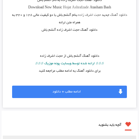
دانلود آهنگ حجت اشرف زاده به نام آتشم باش
Download New Music
Hojat Ashrafzade
Atasham Bash
دانلود آهنگ
جدید
حجت اشرف زاده
بنام آتشم باش
با دو کیفیت عالی ۱۲۸ و ۳۲۰ به
همراه متن ترانه
دانلود آهنگ حجت اشرف زاده آتشم باش
دانلود آهنگ
آتشم باش از حجت اشرف زاده
♫♫♫ ارائه شده توسط وبسایت پونه موزیک ♫♫♫
برای دانلود آهنگ به ادامه مطلب مراجعه کنید
ادامه مطلب + دانلود
آنچه باید بشنوید