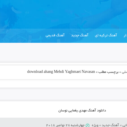
ر
آهنگ ترکیه ای
آهنگ جدید
آهنگ قدیمی
لی
»
برچسب مطلب » download ahang Mehdi Yaghmaei Navasan
دانلود آهنگ مهدی یغمایی نوسان
نی
»
آهنگ جدید
»
ویژه
چهارشنبه 28 نوامبر 2018