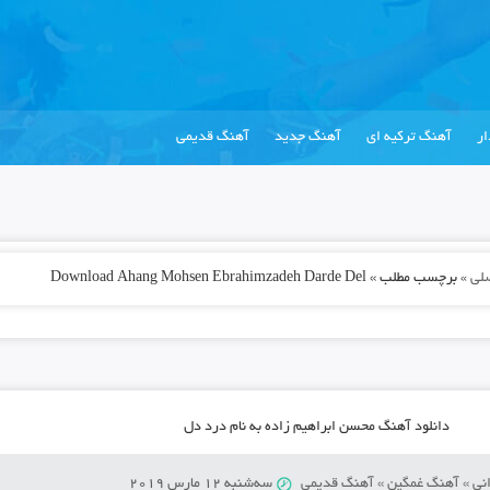
ر
آهنگ ترکیه ای
آهنگ جدید
آهنگ قدیمی
لی
»
برچسب مطلب » Download Ahang Mohsen Ebrahimzadeh Darde Del
دانلود آهنگ محسن ابراهیم زاده به نام درد دل
نی
»
آهنگ غمگین
»
آهنگ قدیمی
سه‌شنبه 12 مارس 2019