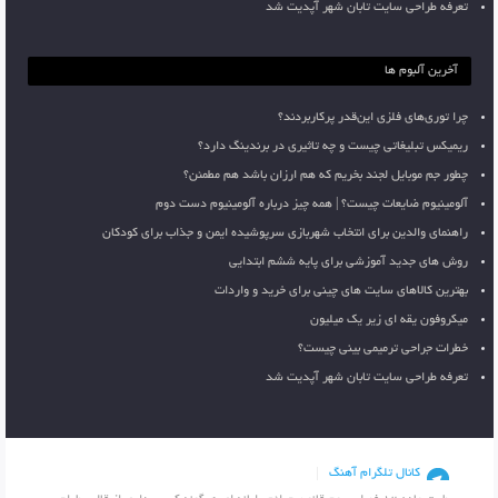
تعرفه طراحی سایت تابان شهر آپدیت شد
آخرین آلبوم ها
چرا توری‌های فلزی این‌قدر پرکاربردند؟
ریمیکس تبلیغاتی چیست و چه تاثیری در برندینگ دارد؟
چطور جم موبایل لجند بخریم که هم ارزان باشد هم مطمئن؟
آلومینیوم ضایعات چیست؟ | همه چیز درباره آلومینیوم دست دوم
راهنمای والدین برای انتخاب شهربازی سرپوشیده ایمن و جذاب برای کودکان
روش های جدید آموزشی برای پایه ششم ابتدایی
بهترین کالاهای سایت های چینی برای خرید و واردات
میکروفون یقه ای زیر یک میلیون
خطرات جراحی ترمیمی بینی چیست؟
تعرفه طراحی سایت تابان شهر آپدیت شد
کانال تلگرام آهنگ