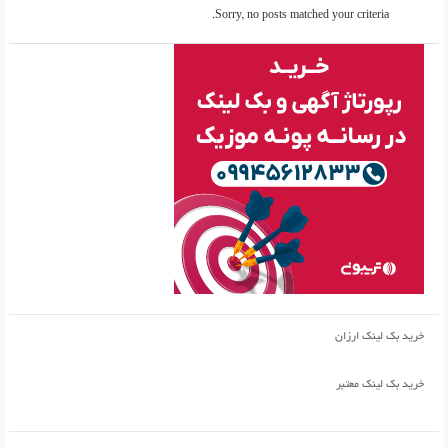
Sorry, no posts matched your criteria.
خرید بک لینک ارزان
خرید بک لینک معتبر