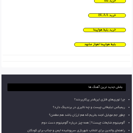
خرید کالا
خرید BCAA
خرید بلیط هواپیما
بلیط هواپیما اهواز مشهد
بخش جدید ترین آهنگ ها
چرا توری‌های فلزی این‌قدر پرکاربردند؟
ریمیکس تبلیغاتی چیست و چه تاثیری در برندینگ دارد؟
چطور جم موبایل لجند بخریم که هم ارزان باشد هم مطمئن؟
آلومینیوم ضایعات چیست؟ | همه چیز درباره آلومینیوم دست دوم
راهنمای والدین برای انتخاب شهربازی سرپوشیده ایمن و جذاب برای کودکان