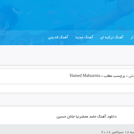
ر
آهنگ ترکیه ای
آهنگ جدید
آهنگ قدیمی
لی
»
برچسب مطلب » Hamed Mahzarnia
دانلود آهنگ حامد محضرنیا جانان حسین
بر 2018