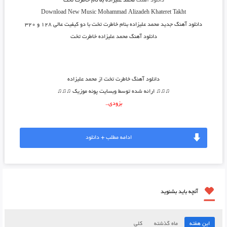
دانلود آهنگ
محمد علیزاده به نام خاطرت تخت
Download New Music
Mohammad Alizadeh
Khateret Takht
دانلود آهنگ جدید
محمد علیزاده بنام خاطرت تخت
با دو کیفیت عالی ۱۲۸ و ۳۲۰
دانلود آهنگ محمد علیزاده خاطرت تخت
دانلود آهنگ
خاطرت تخت از محمد علیزاده
♫♫♫ ارائه شده توسط وبسایت پونه موزیک ♫♫♫
بزودی..
ادامه مطلب + دانلود
آنچه باید بشنوید
این هفته
ماه گذشته
کلی