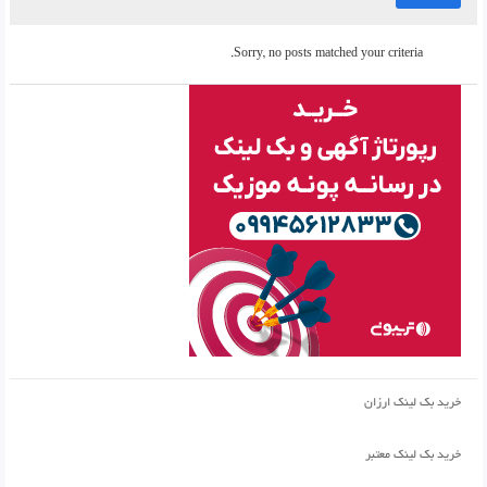
Sorry, no posts matched your criteria.
خرید بک لینک ارزان
خرید بک لینک معتبر