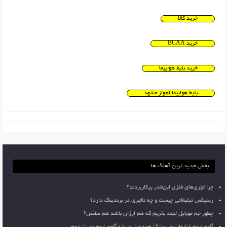
خرید کالا
خرید BCAA
خرید بلیط هواپیما
بلیط هواپیما اهواز مشهد
بخش جدید ترین آهنگ ها
چرا توری‌های فلزی این‌قدر پرکاربردند؟
ریمیکس تبلیغاتی چیست و چه تاثیری در برندینگ دارد؟
چطور جم موبایل لجند بخریم که هم ارزان باشد هم مطمئن؟
آلومینیوم ضایعات چیست؟ | همه چیز درباره آلومینیوم دست دوم