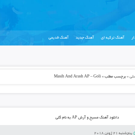
ر
آهنگ ترکیه ای
آهنگ جدید
آهنگ قدیمی
لی
»
برچسب مطلب » Masih And Arash AP – Goli
دانلود آهنگ مسیح و آرش AP به نام گلی
پنج‌شنبه 21 ژوئن 2018