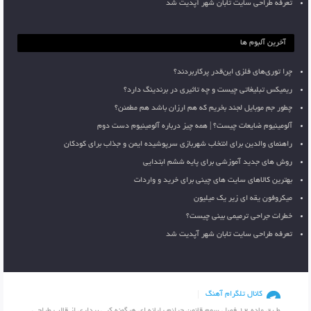
تعرفه طراحی سایت تابان شهر آپدیت شد
آخرین آلبوم ها
چرا توری‌های فلزی این‌قدر پرکاربردند؟
ریمیکس تبلیغاتی چیست و چه تاثیری در برندینگ دارد؟
چطور جم موبایل لجند بخریم که هم ارزان باشد هم مطمئن؟
آلومینیوم ضایعات چیست؟ | همه چیز درباره آلومینیوم دست دوم
راهنمای والدین برای انتخاب شهربازی سرپوشیده ایمن و جذاب برای کودکان
روش های جدید آموزشی برای پایه ششم ابتدایی
بهترین کالاهای سایت های چینی برای خرید و واردات
میکروفون یقه ای زیر یک میلیون
خطرات جراحی ترمیمی بینی چیست؟
تعرفه طراحی سایت تابان شهر آپدیت شد
کانال تلگرام آهنگ