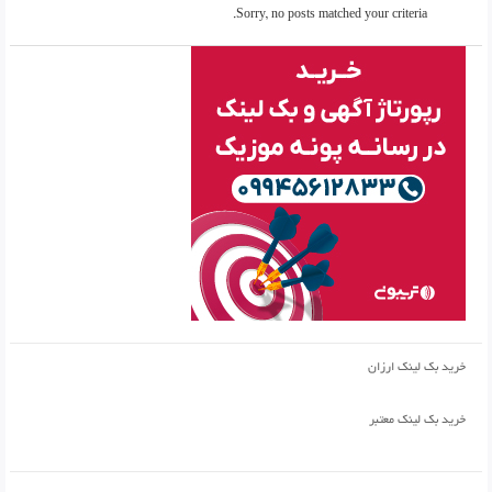
Sorry, no posts matched your criteria.
خرید بک لینک ارزان
خرید بک لینک معتبر