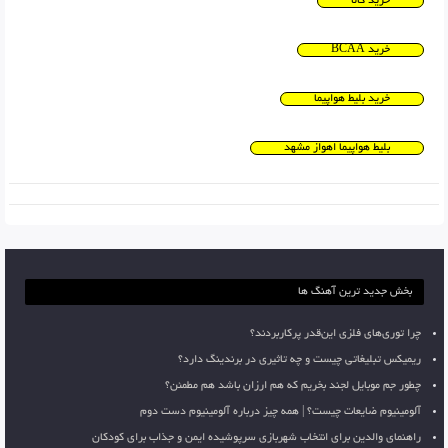
خرید کالا
خرید BCAA
خرید بلیط هواپیما
بلیط هواپیما اهواز مشهد
بخش جدید ترین آهنگ ها
چرا توری‌های فلزی این‌قدر پرکاربردند؟
ریمیکس تبلیغاتی چیست و چه تاثیری در برندینگ دارد؟
چطور جم موبایل لجند بخریم که هم ارزان باشد هم مطمئن؟
آلومینیوم ضایعات چیست؟ | همه چیز درباره آلومینیوم دست دوم
راهنمای والدین برای انتخاب شهربازی سرپوشیده ایمن و جذاب برای کودکان