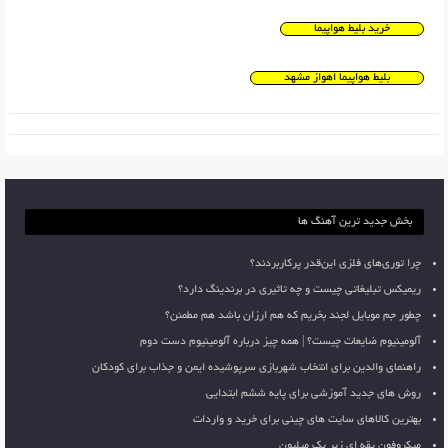
خرید بلیط هواپیما
بلیط هواپیما اهواز مشهد
بخش جدید ترین آهنگ ها
چرا توری‌های فلزی این‌قدر پرکاربردند؟
ریمیکس تبلیغاتی چیست و چه تاثیری در برندینگ دارد؟
چطور جم موبایل لجند بخریم که هم ارزان باشد هم مطمئن؟
آلومینیوم ضایعات چیست؟ | همه چیز درباره آلومینیوم دست دوم
راهنمای والدین برای انتخاب شهربازی سرپوشیده ایمن و جذاب برای کودکان
روش های جدید آموزشی برای پایه ششم ابتدایی
بهترین کالاهای سایت های چینی برای خرید و واردات
میکروفون یقه ای زیر یک میلیون