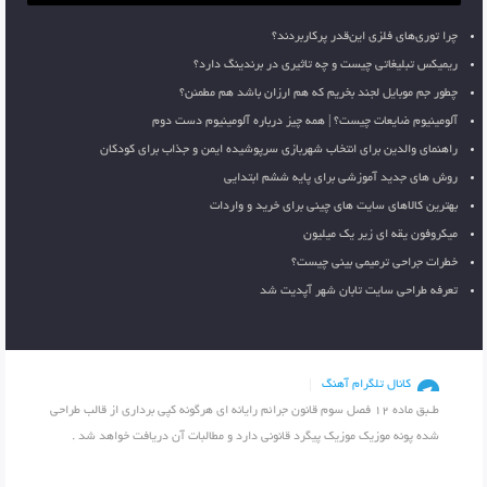
چرا توری‌های فلزی این‌قدر پرکاربردند؟
ریمیکس تبلیغاتی چیست و چه تاثیری در برندینگ دارد؟
چطور جم موبایل لجند بخریم که هم ارزان باشد هم مطمئن؟
آلومینیوم ضایعات چیست؟ | همه چیز درباره آلومینیوم دست دوم
راهنمای والدین برای انتخاب شهربازی سرپوشیده ایمن و جذاب برای کودکان
روش های جدید آموزشی برای پایه ششم ابتدایی
بهترین کالاهای سایت های چینی برای خرید و واردات
میکروفون یقه ای زیر یک میلیون
خطرات جراحی ترمیمی بینی چیست؟
تعرفه طراحی سایت تابان شهر آپدیت شد
کانال تلگرام آهنگ
طـبق ماده 12 فصل سوم قانون جرائم رایانه ای هرگونه کپی برداری از قالب طراحی
شده پونه موزیک موزیک پیگرد قانونی دارد و مطالبات آن دریافت خواهد شد .