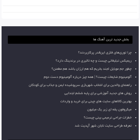
بخش جدید ترین آهنگ ها
چرا توری‌های فلزی این‌قدر پرکاربردند؟
ریمیکس تبلیغاتی چیست و چه تاثیری در برندینگ دارد؟
چطور جم موبایل لجند بخریم که هم ارزان باشد هم مطمئن؟
آلومینیوم ضایعات چیست؟ | همه چیز درباره آلومینیوم دست دوم
راهنمای والدین برای انتخاب شهربازی سرپوشیده ایمن و جذاب برای کودکان
روش های جدید آموزشی برای پایه ششم ابتدایی
بهترین کالاهای سایت های چینی برای خرید و واردات
میکروفون یقه ای زیر یک میلیون
خطرات جراحی ترمیمی بینی چیست؟
تعرفه طراحی سایت تابان شهر آپدیت شد