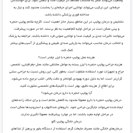
وضعیت می‌تواند منجر به مشکلات مضاعف در کیفیت صدا و تنفس شود. برای خوانندگان
حرفه‌ای، این ترکیب می‌تواند توانایی اجرای حرفه‌ای را به‌شدت محدود کند و نیاز به
مداخله فوری پزشکی داشته باشد.
تشخیص و درمان پولیپ در این مناطق بسیار حائز اهمیت است. اگرچه علائم پولیپ حنجره
و بینی ممکن است در مراحل اولیه کم‌اهمیت به نظر برسند، اما در صورت پیشرفت،
می‌توانند تأثیرات جدی بر کیفیت صدا و توانایی صوتی فرد داشته باشند. مراجعه به پزشک
و انتخاب درمان مناسب می‌تواند به بازیابی صدای طبیعی و پیشگیری از آسیب‌های بیشتر
کمک کند.
هزینه عمل پولیپ حنجره با لیزر چقدر است؟
هزینه جراحی پولیپ حنجره با لیزر بسته به عوامل مختلفی مانند محل جغرافیایی، تخصص
جراح و تجهیزات مورد استفاده متفاوت است. به‌طور کلی، این روش نسبت به جراحی سنتی
گران‌تر است، اما به دلیل دوره بهبودی کوتاه‌تر و دقت بالاتر، اغلب ترجیح داده می‌شود.
برای اطلاع از هزینه دقیق، بهتر است با کلینیک‌های تخصصی مشورت کنید.
آیا پولیپ حنجره با دارو درمان می‌شود؟
درمان پولیپ حنجره با دارو معمولاً محدود به کاهش علائم است و برای حذف زائده‌های
ایجادشده نمی‌تواند جایگزین جراحی شود. داروهای ضدالتهاب و استروئیدها ممکن است
در مراحل اولیه مفید باشند، اما در موارد پیشرفته، معمولاً تأثیری ندارند.
درمان خانگی پولیپ گلو
درمان‌های خانگی مانند مصرف مایعات گرم، استفاده از دستگاه بخور و پرهیز از غذاهای