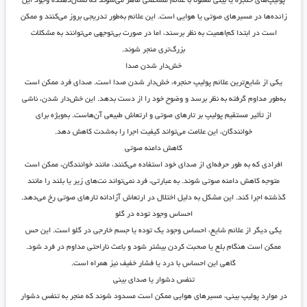
پولیپ‌های حنجره یا بینی معمولاً با علائم مشخصی ظاهر می‌شوند که نشان‌دهنده وجود این
زائده‌ها در مسیرهای صوتی یا هوایی است. این علائم به‌طور تدریجی بروز می‌کنند و ممکن
است در ابتدا کم‌اهمیت به نظر برسند، اما در صورت بی‌توجهی می‌توانند به مشکلات
بزرگ‌تری منجر شوند.
خش‌دار شدن صدا
یکی از شایع‌ترین علائم پولیپ حنجره، خش‌دار شدن صدا است. صدای فرد ممکن است
به‌طور مداوم گرفته به نظر برسد و وضوح خود را از دست بدهد. این خش‌دار شدن، ناشی
از تأثیر مستقیم پولیپ بر تارهای صوتی و ارتعاش طبیعی آن‌هاست. به‌ویژه برای
خوانندگان، این علامت می‌تواند کیفیت اجرا را به‌شدت کاهش دهد.
کاهش دامنه صوتی
افرادی که به طور حرفه‌ای از صدای خود استفاده می‌کنند، مانند خوانندگان، ممکن است
متوجه کاهش دامنه صوتی شوند. به عبارتی، فرد نمی‌تواند نت‌های زیر یا بلند را مانند
گذشته اجرا کند. این مشکل به دلیل اختلال در ارتعاش آزادانه تارهای صوتی رخ می‌دهد.
احساس وجود توده در گلو
یکی دیگر از علائم شایع، احساس وجود یک توده یا جسم خارجی در گلو است. این حس
ممکن است هنگام بلع یا صحبت کردن بیشتر شود و باعث ناراحتی مداوم در فرد شود.
گاهی این احساس با درد یا فشار خفیف نیز همراه است.
تنفس دشوار یا صدای بینی
در موارد پولیپ بینی، مسیرهای هوایی ممکن است مسدود شوند که منجر به تنفس دشوار