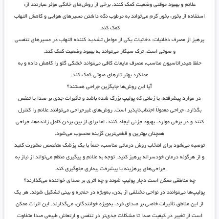
علائم و بهبود موقتی وضعیت کمک کنند. برخی از روش‌های خانگی مؤثر عبارتند از:
استفاده از بخور
: بخور گرم می‌تواند به مرطوب نگه داشتن مسیرهای هوایی و کاهش التهاب
کمک کند.
پرهیز از مصرف دخانیات
: دخانیات یکی از عوامل تشدید کننده التهاب در مسیرهای تنفسی
و صوتی است. ترک سیگار می‌تواند به بهبود وضعیت کمک کند.
حفظ هیدراتاسیون مناسب
: مصرف مایعات کافی می‌تواند خشکی گلو را کاهش داده و به
عملکرد بهتر تارهای صوتی کمک کند.
آیا این روش‌ها جایگزین جراحی هستند؟
در موارد پیشرفته، یا زمانی که پولیپ بزرگ شده باشد و تأثیرات جدی بر صدا یا تنفس
بگذارد، جراحی معمولاً اجتناب‌ناپذیر است. روش‌های غیرجراحی می‌توانند علائم را کنترل
کنند و در برخی موارد، بهبود جزئی ایجاد کنند، اما برای از بین بردن کامل زائده‌ها، جراحی
همچنان بهترین و قطعی‌ترین گزینه محسوب می‌شود.
توصیه می‌شود برای انتخاب روش درمانی مناسب، حتماً با یک پزشک متخصص مشورت کنید
و از هرگونه درمان خودسرانه پرهیز کنید. توجه به علائم و پیگیری منظم می‌تواند از نیاز به
جراحی‌های پرهزینه یا پیشرفت بیماری جلوگیری کند.
چه مناطقی ممکن است دچار پولیپ شوند و چه اثری بر صدای خواننده می‌گذارند؟
پولیپ‌ها می‌توانند در نواحی مختلفی از بدن، به‌ویژه در حنجره و بینی تشکیل شوند. هر یک
از این مناطق تأثیرات خاصی بر صدای فرد، به‌ویژه خوانندگان، می‌گذارند. این اثرات ممکن
است از تغییر در کیفیت صدا تا مشکلات جدی‌تر در تنفس و ارتعاش طبیعی صدا متفاوت