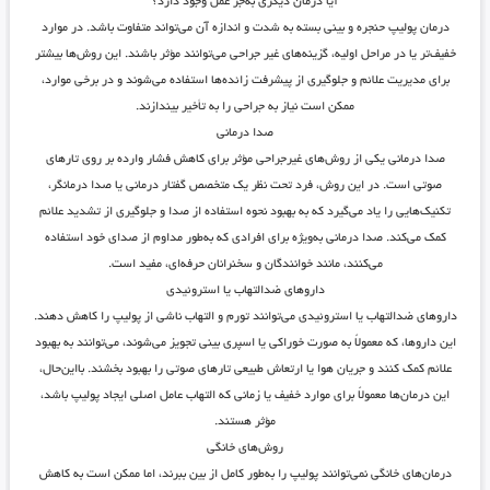
آیا درمان دیگری به‌جز عمل وجود دارد؟
درمان پولیپ حنجره و بینی بسته به شدت و اندازه آن می‌تواند متفاوت باشد. در موارد
خفیف‌تر یا در مراحل اولیه، گزینه‌های غیر جراحی می‌توانند مؤثر باشند. این روش‌ها بیشتر
برای مدیریت علائم و جلوگیری از پیشرفت زائده‌ها استفاده می‌شوند و در برخی موارد،
ممکن است نیاز به جراحی را به تأخیر بیندازند.
صدا درمانی
صدا درمانی یکی از روش‌های غیرجراحی مؤثر برای کاهش فشار وارده بر روی تارهای
صوتی است. در این روش، فرد تحت نظر یک متخصص گفتار درمانی یا صدا درمانگر،
تکنیک‌هایی را یاد می‌گیرد که به بهبود نحوه استفاده از صدا و جلوگیری از تشدید علائم
کمک می‌کند. صدا درمانی به‌ویژه برای افرادی که به‌طور مداوم از صدای خود استفاده
می‌کنند، مانند خوانندگان و سخنرانان حرفه‌ای، مفید است.
داروهای ضدالتهاب یا استروئیدی
داروهای ضدالتهاب یا استروئیدی می‌توانند تورم و التهاب ناشی از پولیپ را کاهش دهند.
این داروها، که معمولاً به صورت خوراکی یا اسپری بینی تجویز می‌شوند، می‌توانند به بهبود
علائم کمک کنند و جریان هوا یا ارتعاش طبیعی تارهای صوتی را بهبود بخشند. بااین‌حال،
این درمان‌ها معمولاً برای موارد خفیف یا زمانی که التهاب عامل اصلی ایجاد پولیپ باشد،
مؤثر هستند.
روش‌های خانگی
درمان‌های خانگی نمی‌توانند پولیپ را به‌طور کامل از بین ببرند، اما ممکن است به کاهش