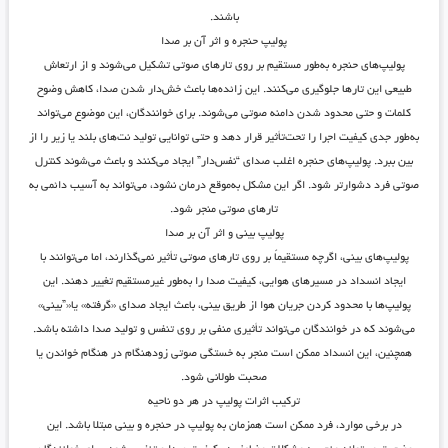
باشند.
پولیپ حنجره و اثر آن بر صدا
پولیپ‌های حنجره به‌طور مستقیم بر روی تارهای صوتی تشکیل می‌شوند و از ارتعاش
طبیعی این تارها جلوگیری می‌کنند. این زائده‌ها باعث خش‌دار شدن صدا، کاهش وضوح
کلمات و حتی محدود شدن دامنه صوتی می‌شوند. برای خوانندگان، این موضوع می‌تواند
به‌طور جدی کیفیت اجرا را تحت‌تأثیر قرار دهد و حتی توانایی تولید نت‌های بلند یا زیر را از
بین ببرد. پولیپ‌های حنجره اغلب صدای “نفس‌دار” ایجاد می‌کنند و باعث می‌شوند کنترل
صوتی فرد دشوارتر شود. اگر این مشکل به‌موقع درمان نشود، می‌تواند به آسیب دائمی به
تارهای صوتی منجر شود.
پولیپ بینی و اثر آن بر صدا
پولیپ‌های بینی، اگرچه مستقیماً بر روی تارهای صوتی تأثیر نمی‌گذارند، اما می‌توانند با
ایجاد انسداد در مسیرهای هوایی، کیفیت صدا را به‌طور غیرمستقیم تغییر دهند. این
پولیپ‌ها با محدود کردن جریان هوا از طریق بینی، باعث ایجاد صدای «گرفته» یا«”بینی»
می‌شوند که در خوانندگان می‌تواند تأثیری منفی بر روی تنفس و تولید صدا داشته باشد.
همچنین، این انسداد ممکن است منجر به خستگی صوتی زودهنگام در هنگام خواندن یا
صحبت طولانی شود.
ترکیب اثرات پولیپ در هر دو ناحیه
در برخی موارد، فرد ممکن است همزمان به پولیپ در حنجره و بینی مبتلا باشد. این