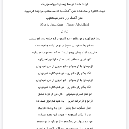
ارائه شده توسط وبسایت پونه موزیک
جهت دانلود و مشاهده متن آهنگ به ادامه مطلب مراجعه فرمایید.
متن آهنگ راز ناصر عبداللهی
Music Text Raaz –
Naser Abdollahi
♫
♫
♫
یه زخم کهنه روی بالم
–
یه آسمون که چشم به رام نیست
به غیر واژه غریبی – چیزی توی ترانه هام نیست
حتی یه آینه پیش روم نیست – که اسممو یادم بیاره
تنها ترین مسافر شب – تو خلوتم پا نمیزاره
ازم نخوا با تو بمونم – تو هیچی از من نمیدونی
اگه بگم راز دلم رو – تو هم کنارم نمیمونی
ازم نخوا با تو بمونم – تو هیچی از من نمیدونی
اگه بگم راز دلم رو – تو هم کنارم نمیمونی
تو هم کنارم نمیمونی – دل من از نژاد عشق
از تو و از ترانه لبریز – یه دنیا غم توی صدامه
مثل سکوت تلخ پاییز – من یه پرنده غریبم
من از نژاد آسمونم – میون این همه ستاره
من یه شهاب بی نشونم – ازم نخوا با تو بمونم
تو هیچی از من نمیدونی – اگه بگم راز دلم رو