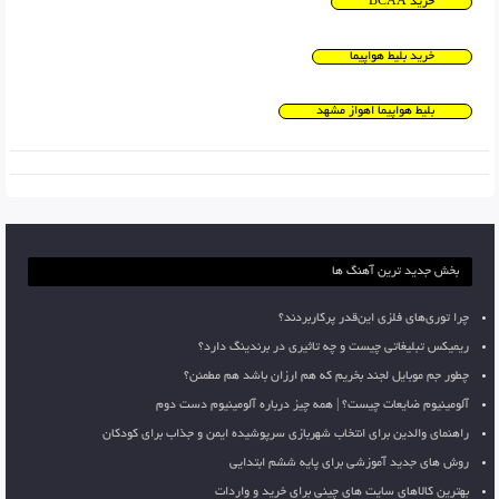
خرید BCAA
خرید بلیط هواپیما
بلیط هواپیما اهواز مشهد
بخش جدید ترین آهنگ ها
چرا توری‌های فلزی این‌قدر پرکاربردند؟
ریمیکس تبلیغاتی چیست و چه تاثیری در برندینگ دارد؟
چطور جم موبایل لجند بخریم که هم ارزان باشد هم مطمئن؟
آلومینیوم ضایعات چیست؟ | همه چیز درباره آلومینیوم دست دوم
راهنمای والدین برای انتخاب شهربازی سرپوشیده ایمن و جذاب برای کودکان
روش های جدید آموزشی برای پایه ششم ابتدایی
بهترین کالاهای سایت های چینی برای خرید و واردات