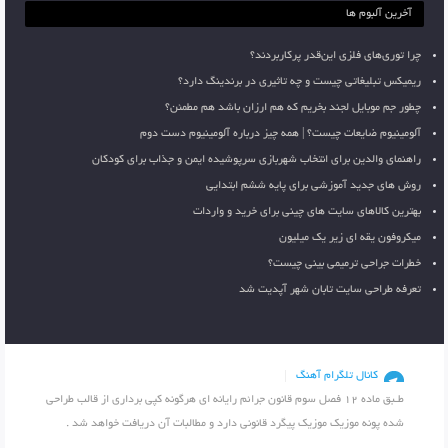
آخرین آلبوم ها
چرا توری‌های فلزی این‌قدر پرکاربردند؟
ریمیکس تبلیغاتی چیست و چه تاثیری در برندینگ دارد؟
چطور جم موبایل لجند بخریم که هم ارزان باشد هم مطمئن؟
آلومینیوم ضایعات چیست؟ | همه چیز درباره آلومینیوم دست دوم
راهنمای والدین برای انتخاب شهربازی سرپوشیده ایمن و جذاب برای کودکان
روش های جدید آموزشی برای پایه ششم ابتدایی
بهترین کالاهای سایت های چینی برای خرید و واردات
میکروفون یقه ای زیر یک میلیون
خطرات جراحی ترمیمی بینی چیست؟
تعرفه طراحی سایت تابان شهر آپدیت شد
کانال تلگرام آهنگ
طـبق ماده 12 فصل سوم قانون جرائم رایانه ای هرگونه کپی برداری از قالب طراحی
شده پونه موزیک موزیک پیگرد قانونی دارد و مطالبات آن دریافت خواهد شد .