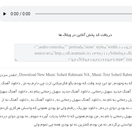
دريافت کد پخش آنلاين در وبلاگ ها
Music Text Soheil Rah
,
Download New Music Soheil Rahmani NA
,
انقدر سرد
ه به وجودم
,
تو این چند وقت که بودم بگو فکرمیکنى ازت چى دارم به جز
,
دانلود آهنگ
,
 آهنگ جدید سهیل رحمانی
,
دانلود آهنگ جدید سهیل رحمانی بنام نه
,
دانلود آهنگ سهیل
 رحمانی به نام نه
,
دانلود آهنگ سهیل رحمانی نه
,
دانلود آهنگ نه
,
دانلود آهنگ نه از
 نه بودی دوای دردم
,
دانلود موزیک
,
رفتم ولى تو بودى همونى که واسش هرکارى کردم
,
یل رحمانی با نام نه
,
من بودم همونى که تا حالابا بدیات آورده دووم
,
نه بودى دواى دردم
خواستى برگردم
,
نه من بودم کمترین نه تو بودى همه چى تموم ولى