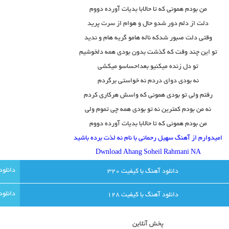
من بودم همونى که تا حالابا بدیات آورده دووم
دلت از دلم دور شدو حال و هوام از سرت پرید
وقتى دلت صبور شدکه ناله هامو گریه هام و ندید
تو این چند وقت که گذشت بدون بودى همه دلخوشیم
تو دل زنده میکنیو بعداحساسو میکشى
نه بودى دواى دردم نه خواستى برگردم
رفتم ولى تو بودى همونى که واسش هرکارى کردم
نه من بودم کمترین نه تو بودى همه چى تموم ولى
من بودم همونى که تا حالابا بدیات آورده دووم
امیدوارم از آهنگ سهیل رحمانی با نام نه لذت برده باشید
Dwnload Ahang Soheil Rahmani NA
دانلود آهنگ با کيفيت 320
دانلود آهنگ با کيفيت 128
پخش آنلاين