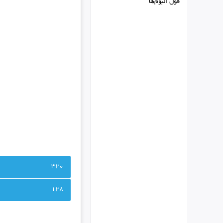
فول البوم‌ها
320
128