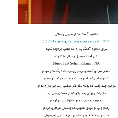
دانلود آهنگ
نه از سهیل رحمانی
♫♫♫ ارائه شده توسط وبسایت پونه موزیک ♫♫♫
برای دانلود آهنگ به ادامه مطلب مراجعه کنید
متن آهنگ سهیل رحمانی با نام نه
Music Text
Soheil Rahmani NA
انقدر سردى گفتم پس ن
ی
ازى نیست دیگه به وجودم
تااون جایى که یادم هست همیشه درگیر تو بودم
تو این چند وقت که بودم بگو فکرمیکنى ازت چى دارم به جز
خاطرات روزاى بدم باتو که از همشون بیزارم
نه بودى دواى دردم نه خواستى برگردم
رفتم ولى تو بودى همونى که واسش هرکارى کردم
نه من بودم کمترین نه تو بودى همه چى تموم ولى