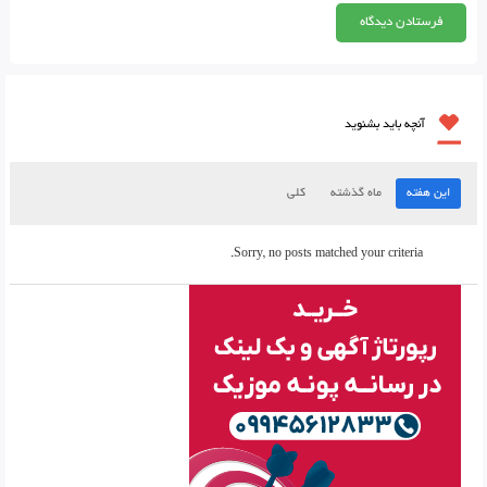
آنچه باید بشنوید
این هفته
ماه گذشته
کلی
Sorry, no posts matched your criteria.