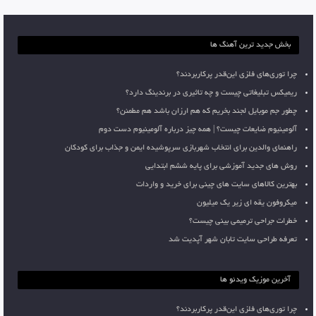
بخش جدید ترین آهنگ ها
چرا توری‌های فلزی این‌قدر پرکاربردند؟
ریمیکس تبلیغاتی چیست و چه تاثیری در برندینگ دارد؟
چطور جم موبایل لجند بخریم که هم ارزان باشد هم مطمئن؟
آلومینیوم ضایعات چیست؟ | همه چیز درباره آلومینیوم دست دوم
راهنمای والدین برای انتخاب شهربازی سرپوشیده ایمن و جذاب برای کودکان
روش های جدید آموزشی برای پایه ششم ابتدایی
بهترین کالاهای سایت های چینی برای خرید و واردات
میکروفون یقه ای زیر یک میلیون
خطرات جراحی ترمیمی بینی چیست؟
تعرفه طراحی سایت تابان شهر آپدیت شد
آخرین موزیک ویدئو ها
چرا توری‌های فلزی این‌قدر پرکاربردند؟