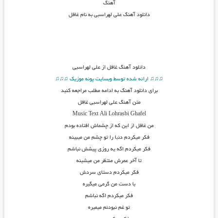
آهنگ
دانلود آهنگ علی لهراسبی به نام غافل
دانلود آهنگ
غافل از علی لهراسبی
♫♫♫ ارائه شده توسط وبسایت پونه موزیک ♫♫♫
برای دانلود آهنگ به ادامه مطلب مراجعه کنید
متن آهنگ علی لهراسبی غافل
Music Text Ali Lohrasbi Ghafel
من غافل از این که از چشماش افتاده بودم
فکر میکردم دن
ی
ا را تو چشم من میبینه
فکر میکردم اگه یه روزی پیشش نباشم
تا آخر عمرش منتظر من میشینه
فکر میکردم دستای سردش
با دست من گرمی میگیره
فکر میکردم اگه نباشم
تو غم نبودنم میمیره