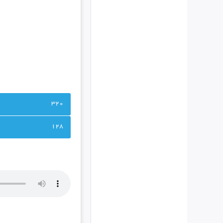
320
128