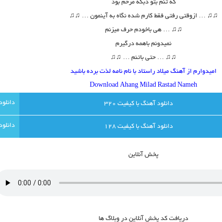
که تنم بتو دبگه مرحم بود
♫
♫
… ازوقتی رفتی فقط کارم شده نگاه به آینمون …
♫♫
♫
♫
… هی باخودم حرف میزنم
نمیدونم باهمه درگیرم
♫
♫
… حتی باتنم …
♫♫
امیدوارم از آهنگ میلاد راستاد با نام نامه لذت برده باشید
Download Ahang
Milad Rastad Nameh
دانلود آهنگ با کيفيت 320
دانلود آهنگ با کيفيت 128
پخش آنلاين
دريافت کد پخش آنلاين در وبلاگ ها