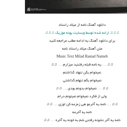
دانلود آهنگ
نامه از میلاد راستاد
♫♫♫ ارائه شده توسط وبسایت پونه موزیک ♫♫♫
برای دانلود آهنگ به ادامه مطلب مراجعه کنید
متن آهنگ میلاد راستاد نامه
Music Text
Milad Rastad Nameh
♫
♫
… یه نامه قبله رفتنید میزارم …
♫♫
نمیخوام بگن تنهاد گذاشتم
نمیخوام بگم تنهام گذاشتی
♫
♫
… نمیخوام بدونم بودی …
♫♫
ولی از فکرد نمیخوام نمیتونم درام
♫
♫
… نامه یه آخرمو هی زمزمه کن اوزی …
♫♫
نامه یه آخرمه
نامه یه آخر نشونه رفتنی شم به خونه یه آخره …
♫♫