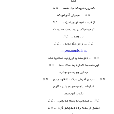
همه
که روزه نبودند جذا همه …
♫♫
♫
♫
… میبینی آخرشو که
از ترسه نبودش پرنمیزنه …
♫♫
تو جهنم کسی بود به یاده نبودت
این همه …
♫♫
♫
♫
… راس بگو بدند …
♫♫
.:: ponemusic.ir ::.
♫
♫
… ناموسمه یا ارزونیه صدتایه منه
این نامه به اندازه یه صدتا غمه …
♫♫
جدایی یو به غم میدره
♫
♫
… دیدی آخرش مرگه عشقتو دیدی …
♫♫
قرارشد باهم بمیریم ولی انگاری
تغدیر این نبود
♫
♫
… میدونی به بدنم مدیونی …
♫♫
انقدی از بدنم رده دندوناتو گازه …
♫♫