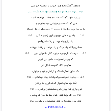
دانلود آهنگ
بچه های جنوب از محسن چاوشی
♫♫♫ ارائه شده توسط وبسایت پونه موزیک ♫♫♫
برای دانلود آهنگ به ادامه مطلب مراجعه کنید
متن آهنگ محسن چاوشی بچه های جنوب
Music Text Mohsen Chavoshi Bachehaye Jonoob
♫
♫
… یاد بچه های مهربون،اون زمین خاکی …
♫♫
یاد بازی یاد بردنا و باختنا میوفتم
بعضی وقتام یاد جنگ و یاد موندنا و رفتنا میوفتم
♫
♫
… دوست دارم برم جنوب کنار جاشوای دریا …
♫♫
که رو عرشه واسه ماهیا می خونن
بشینم نگاه کنم به شکل ابرا
که هنوز شکل تفنگ و ترکش و تیر و جنونن
♫
♫
… پدرم همیشه میگه یادته بهت میگفتم …
♫♫
اگه بچه های اهواز که نه ابرن نه پرندن
توی بازی هم ببازن توی عشقشون برندن …
♫♫
♫
♫
… اگه بچه های اهواز که نه ابرن نه پرندن
توی بازی هم ببازن توی عشقشون برندن…
♫♫
.:: ponemusic.ir ::.