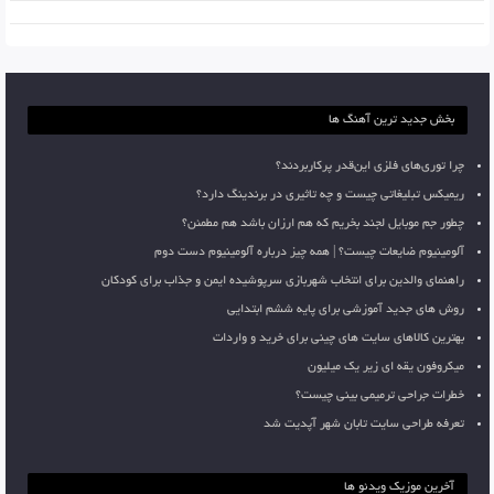
بخش جدید ترین آهنگ ها
چرا توری‌های فلزی این‌قدر پرکاربردند؟
ریمیکس تبلیغاتی چیست و چه تاثیری در برندینگ دارد؟
چطور جم موبایل لجند بخریم که هم ارزان باشد هم مطمئن؟
آلومینیوم ضایعات چیست؟ | همه چیز درباره آلومینیوم دست دوم
راهنمای والدین برای انتخاب شهربازی سرپوشیده ایمن و جذاب برای کودکان
روش های جدید آموزشی برای پایه ششم ابتدایی
بهترین کالاهای سایت های چینی برای خرید و واردات
میکروفون یقه ای زیر یک میلیون
خطرات جراحی ترمیمی بینی چیست؟
تعرفه طراحی سایت تابان شهر آپدیت شد
آخرین موزیک ویدئو ها