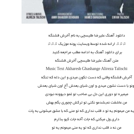
دانلود آهنگ علیرضا طلیسچی به نام آخرش قشنگه
♫♫♫ ارائه شده توسط وبسایت پونه موزیک ♫♫♫
برای دانلود آهنگ به ادامه مطلب مراجعه کنید
متن آهنگ علیرضا طلیسچی آخرش قشنگه
Music Text
Akharesh Ghashange
Alireza Talischi
آخرش قشنگه وقتی که دست تکون میدی و این دله که تنگه
ونو با دست نشون میدی و اون شبای بعدش آخ اون شبای بعدش
میمیره تو دوری این دل بی صاحب تو غمو دیوونه نبودی
من عاشقت نم
ی
شدمو نکنی تو ترکش چجوری بگم بهش
 من میمونم یه تو د قلب نداری که تو منی که با عشق میشونی به پات
داری ول میکنی که جات آخه جات کیو بذارم
من نه د قلب نداری که تو یه منی میمونم یه تو