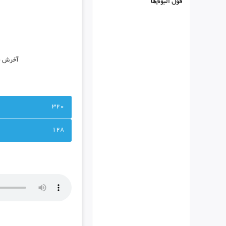
فول البوم‌ها
آخرش یه
320
128