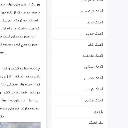
آهنگ بیس دار
هر یک از شهرهای جهان، جذا
آهنگ ترکیه ای
با سفر به هریک از نقاط جها
امن تجربه کرد؟ برای سفر 
آهنگ تولد
خواهید داشت. در راه اول با
آهنگ جدید
این صورت ممکن است مشکل
صورت هیچ گونه دغدغه ای ن
آهنگ شاد
ارمغا
آهنگ عاشقانه
آهنگ غمگین
چنانچه شما به گشت و گذار ع
باقی مانده اند که از ارزش
آهنگ قدیمی
که از جنبه های مختلفی حائز
آهنگ کردی
در بخش شمال غربی کشور واق
شرایط را برایتان به ارمغا
آهنگ هندی
دغدغه دارند. تورهای مسافر
بزودی
یکد
تک آهنگ