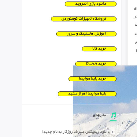
دانلود بازی اندروید
ی
ر
فروشگاه تجهیزات کوهنوردی
ه
د
آموزش هاستینگ و سرور
ی
خرید کالا
خرید BCAA
خرید بلیط هواپیما
بلیط هواپیما اهواز مشهد
به زودی
دانلود ریمیکس علیرضا روزگار به نام جدیدا