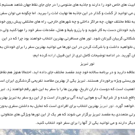
بیت های خاص خود را دارند و جاذبه های متنوعی را در جای جای نقاط جهان شاهد هستیم ک
ن می توانید از گشت و گذار در این جاذبه ها نهایت لذت را ببرید. اما چگونه می توان سفر
به نقاط مختلف جهان، چه مراکز داخلی و چه شهرهای خارجی، راه های مختلفی پیش روی خود
ید خودتان دست به کار شوید و با رزرو بلیط و هتل، مقدمات سفر خود را مهیا کنید ولی د
اتی گریبان گیرتان شود. تور های مسافرتی بهترین انتخاب خواهند بود چرا که در این
خواهید داشت و با شرکت کردن در این تورها می توانید بهترین سفر را برای خودتان به
ن آورید. در ادامه توضیحات کامل تری از این قبیل
ارائه
کرده ایم:
تور تبریز
لاقه دارید و در برنامه سالانه خود چند مقصد مختلف جای داده اید، احتمالا هنوز هم نقاط
 توریستی ویژه برخوردار هستند. تبریز یکی از بهترین مقاصد تفریحی گردشگری ایران اس
 اهمیت است که دوست داران تاریخ، بهترین ها را با سفر به این شهر رقم خواهند زد. تبری
ع شده و از شرایط آب و هوایی ایده آلی برخوردار است و از این رو سفر به تبریز بهتری
ن خواهد آورد.
تور تبریز
بهترین انتخاب برای افرادی است که تمایل به داشتن سفری بدون
تی متعددی به مقصد تبریز برگزار می شوند که هر یک از این تورها ویژگی های متفاوتی ب
یگر دارند و می توانید یکی از آنها را برای سفر خود انتخاب کنید.