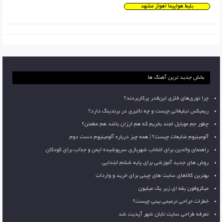
بلیط هواپیما اهواز مشهد
بخش جدید ترین آهنگ ها
چرا توری‌های فلزی این‌قدر پرکاربردند؟
ریمیکس تبلیغاتی چیست و چه تاثیری در برندینگ دارد؟
چطور جم موبایل لجند بخریم که هم ارزان باشد هم مطمئن؟
آلومینیوم ضایعات چیست؟ | همه چیز درباره آلومینیوم دست دوم
راهنمای والدین برای انتخاب شهربازی سرپوشیده ایمن و جذاب برای کودکان
روش های جدید آموزشی برای پایه ششم ابتدایی
بهترین کالاهای سایت های چینی برای خرید و واردات
میکروفون یقه ای زیر یک میلیون
خطرات جراحی ترمیمی بینی چیست؟
تعرفه طراحی سایت تابان شهر آپدیت شد