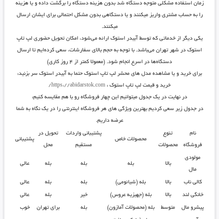
زمان استفاده مشکلی متوجه دستگاه شد بدون هزینه دستگاه را برگشت داده و یا هزینه
را به حساب مشتری واریز میکنند و یا دستگاهی بدون مشکل احتمالی برای ایشان ارسال
میکنند.
یکی دیگر از خدماتی که توسط آبیدر استوک ارائه می‌شود، امکان تحویل حضوری لپ تاپ
استوک در شهر تهران می‌باشد. با توجه به حجم بالای سفارشات، سعی کرده‌ایم تا ارسال
دستگاه‌ها در اسرع انجام شود. (معمولا کمتر از ۴ روز کاری)
برای خرید و یا مشاهده مدل های محشر لپ تاپ استوک حتما به آبیدر استوک سر بزنید:
خرید و قیمت لپ تاپ استوک
:
https://abidarstok.com/
در نهایت در یک جدول میتوانیم این چهار فروشگاه رو با هم مقایسه کنیم:
در جدول زیر سعی کردیم بهترین ویژگی های هر فروشگاه اینترنتی را در یک نگاه به شما
عرضه داریم.
نام
تنوع
پشتیبانی واردات
تحویل در
محصولات خاص
پشتیبانی
فروشگاه
محصولات
مستقیم
محل
مولودی
بالا
بله
بله
بله
عالی
مال
کالی ناب
بالا
بله (شیائومی)
بله
بله
عالی
خانگی لند
بالا
بله (جهیزیه عروس)
خیر
بله
عالی
پیشرو مال
متوسط
بله (محصولات آمازون)
بله
برای تهران
خوب