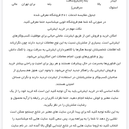
آبیدر
بله (مایکروسافت
بالا
بله
برای تهران
عالی
استوک
سرفیس)
جدول مقایسه خدمات ۱+۴ فروشگاه معرفی شده
در صورتی که شما هم فروشگاه خوبی میشناسید حتما معرفی کنید.
نکات مهم در خرید اینترنتی
امکان خرید و فروش امن از طریق اینترنت، عاملی حیاتی برای موفقیت کسب‌وکارهای
اینترنتی است. بسیاری از مشتریان نسبت به این نوع معاملات تردید دارند چون نگران‌اند
که اطلاعات شخصیشان توسط هکرها یا کلاهبرداران اینترنتی به سرقت برود. با کمک دانش
روز و فناوری‌های نوین، انجام معاملات امن امکان‌پذیر می‌شود.
این فناوری‌ها به‌سرعت در حال پیشرفت‌ هستند و هر روز برای امنیت و راحتی بیشتر خرید
و فروش اینترنتی یک راهکار جدید ابداع می‌شود. با وجودِ این، هنوز هم بسیاری از
صاحبان کسب‌وکار و مشتریانشان در استفاده از اینترنت تردید دارند و نگران مسائل
امنیتی هستند.
نکته اساسی که در خرید اینترنتی باید به آن توجه کنید این است که خرید خود را از یک
سایت معتبر و خوش سابقه انجام دهید. حتما نظرات کاربران در رابطه با ارآیه محصول و
رضایت مشتریان را در نظر بگیرید.
به این نکته توجه کنید که برای پیدا کردن سایت های معتبر در نتایج جستجو ممکن است
تقلبی رخ دهد تا شما را به بیراهه ببرد، پس سعی کنید سایت هایی که میشناسید را
انتخاب کنید نه لزوما سایت هایی که در نتایج ابتدایی گوگل بالا آمده اند. در نام سایت