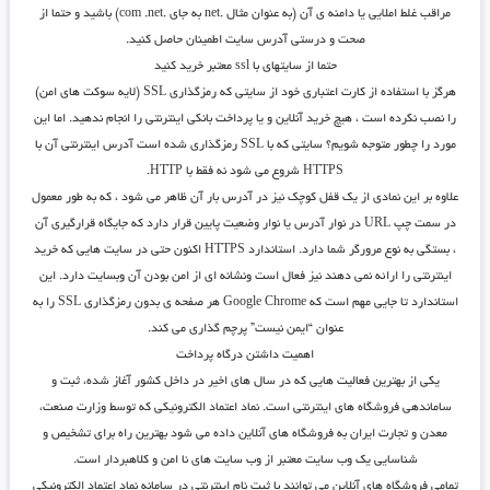
مراقب غلط املایی یا دامنه ی آن (به عنوان مثال .net به جای .com .net) باشید و حتما از
صحت و درستی آدرس سایت اطمینان حاصل کنید.
حتما از سایتهای با ssl معتبر خرید کنید
هرگز با استفاده از کارت اعتباری خود از سایتی که رمزگذاری SSL (لایه سوکت های امن)
را نصب نکرده است ، هیچ خرید آنلاین و یا پرداخت بانکی اینترنتی را انجام ندهید. اما این
مورد را چطور متوجه شویم؟ سایتی که با SSL رمزگذاری شده است آدرس اینترنتی آن با
HTTPS شروع می شود نه فقط با HTTP.
علاوه بر این نمادی از یک قفل کوچک نیز در آدرس بار آن ظاهر می شود ، که به طور معمول
در سمت چپ URL در نوار آدرس یا نوار وضعیت پایین قرار دارد که جایگاه قرارگیری آن
، بستگی به نوع مرورگر شما دارد. استاندارد HTTPS اکنون حتی در سایت هایی که خرید
اینترنتی را ارائه نمی دهند نیز فعال است ونشانه ای از امن بودن آن وبسایت دارد. این
استاندارد تا جایی مهم است که Google Chrome هر صفحه ی بدون رمزگذاری SSL را به
عنوان “ایمن نیست” پرچم گذاری می کند.
اهمیت داشتن درگاه پرداخت
یکی از بهترین فعالیت هایی که در سال های اخیر در داخل کشور آغاز شده، ثبت و
ساماندهی فروشگاه های اینترنتی است. نماد اعتماد الکترونیکی که توسط وزارت صنعت،
معدن و تجارت ایران به فروشگاه های آنلاین داده می شود بهترین راه برای تشخیص و
شناسایی یک وب سایت معتبر از وب سایت های نا امن و کلاهبردار است.
تمامی فروشگاه های آنلاین می توانند با ثبت نام اینترنتی در سامانه نماد اعتماد الکترونیکی