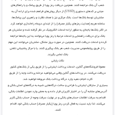
شعب آن بانک مراجعه کنند. همچنین دریافت رمز پویا از طریق پیامک و یا راهکار‌های
مبتنی بر کد‌های دستوری (USSD) از دیگر روش‌های فراهم شده برای ارائه آن به
مشتریان توسط بانک‌ها است. بانک مرکزی نیز با هدف نظارت و راهبری این پیامک‌ها،
سامانه هریم (هدایت رمز‌های یکبار مصرف) را از ابتدای دی‌ماه راه‌اندازی خواهد کرد.
در اکثر بانک‌ها باجه‌ای به منظور ارائه خدمات الکترونیک در نظر گرفته شده و مشتریان هر
بانک برای دریافت راهنمایی و خدمات مرتبط با رمز پویا می‌توانند به این باجه‌ها مراجعه
کرده و خدمات دریافت کنند. همچنین در صورت بروز مشکل، مشتریان می‌توانند این مهم
را از طریق روابط‌عمومی مدیریت شعب هر بانک پیگیری کنند. یا با مرکز پشتیبانی تلفنی
بانک تماس بگیرند.
نکات پایانی
معمولا فروشگاه‌های آنلاین، خدمات پرداخت اینترنتی را از طریق یکی از بانک‌های کشور
دریافت می‌کنند. در پرداخت‌های آنلاین وقتی می‌خواهید مرحله پرداخت وجه را از طریق
کارت انجام دهید وارد درگاه پرداخت بانک مربوطه خواهید شد.
بسیاری از سارقان اینترنتی با طراحی و ساخت درگاه‌هایی شبیه به درگاه‌های اصلی بانکی و
آدرس‌های مشابه آن را در اختیار کاربران قرار داده و به محض وارد نمودن اطلاعات بانکی،
اقدام به سرقت اطلاعات حساب‌های بانکی و در نهایت سرقت وجوه از حساب بانکی کاربر
می‌کنند، لذا باید نسبت به فعال کردن رمز پویا (یکبار مصرف) حساب بانکی خود اقدام
کنند.