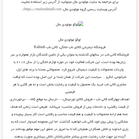
برای مراجعه به سایت مولودی مال میتوانید از آدرس زیر استفاده نمایید:
آدرس وبسایت رسمی گروه مولودی مال:
https://moloudimall.com/
لوگو مولودی مال
فروشگاه اینترنتی کالای ناب خانگی، کالی ناب Kalinab
فروشگاه
کالی ناب
در سالهای گذشته به عنوان یکی از تامین کنندگان بازار همواره بر سر
زبان‌ها بوده است، این شرکت فعالیت خود در حوزه لوازم خانگی را از سال ۲۰۱۸ با
واردات محصولات با کیفیت دیجیتال شروع کرد. محصولاتی عمدتا با برند های اپل،
شیائومی، انکرو… سیاست این شرکت از همان ابتدا بر این اصل بوده است که لیاقت
مشتری کالی ناب خرید یک محصول با کیفیت و رضایت بخش است و نه هر کلایی با هر
قیمیتی.
اهداف چهارگانه کالی ناب « فروش کالای اورجینال» – «ارسال به موقع کالا» – «برخورداری
از قیمت رقابتی» و «خدمات پس از فروش مناسب» می‌باشد. طبیعی است زمانی که هدف
شما هم ارائه محصولات با کیفیت و هم قیمت مناسب و رقابتی است کار بسیار پیچیده و
مشکلی را پیش روی خود کالی ناب خواهید گذاشت. اما این مجموعه امیدوار است که به
یاری خداوند و تلاش همکاران همچنان که تا به امروز در تحقق این مهم موفق بوده‌اند در
آینده نیز جهت جلب رضایت مندی بیشتر مشتریانشان تلاش ببیشتری صورت بدهند.