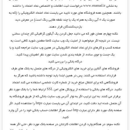
به نشانی www.enamad.ir درخواست ثبت اطلاعات و اختصاص نماد اعتماد را داشته
باشند. همچنین همه فروشگاه های مورد تایید می بایست نماد اعتماد الکترونیکی را (که به
صورت یک e آبی رنگ به همراه یک یا چند نقطه طلایی رنگ است) در معرض دید
بازدیدکنندگان قرار دهند.
نکته چهارم: همان طور که می دانید جعل کردن یک آیکون گرافیکی کار چندان سختی
نیست. در نتیجه اگر میخواهید از امنیت یک وب سایت کاملا مطمئن شوید کافی است به
صفحه کسب و کارهای دارای نماد اعتماد الکترونیکی در همین وب سایت مراجعه کنید و با
یک جست و جوی ساده، از طبقه بندی شدن سایت مورد نظر اطمینان پیدا کنید.
درگاه بانکی را بررسی کنید
فروشگاه های آنلاین برای خرید های الکترونیکی از درگاه های متصل به بانک های طرف
قرارداد استفاده می کنند. پس در همین ابتدا باید توجه داشته باشید که هرگز به
فروشگاهی که برای انتقال مبلغ خرید از شماره کارت شخصی استفاده می کند اعتماد
نکنید. درگاه های بانکی با استفاده از پروتکل های امن SSL ارتباط شما را با بانک مورد نظر
برقرار می کنند. به این ترتیب اگر به نوار آدرس وب سایت بانکی که از طریق فروشگاه به
آن متصل شده اید دقت کنید، در ابتدای آن می بایست عبارت https را مشاهده کنید. اگر
صفحه بانک مورد نظر دارای عبارت http است هرگز اطلاعات حساب بانکی خود را در آن وارد
کنید.
نکته سوم:
در هنگام وارد کردن اطلاعات کارتتان در صفحه بانک مورد نظر، حتی اگر همه