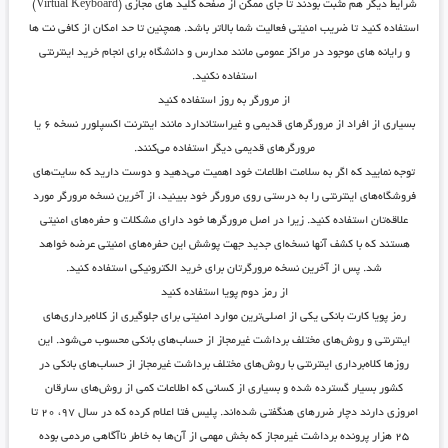
شرایط دیگر هم مثبت بودند تا جای ممکن از صفحه کلید های مجازی (Virtual Keyboard)
استفاده کنید تا ضریب امنیتی فعالیت شما بالاتر باشد. همچنین تا حد امکان از کافی نت ها
و رایانه های موجود در مراکز عمومی مانند مدارس و دانشگاه برای انجام خرید اینترنتی
استفاده نکنید.
از مرورگر به روز استفاده کنید
بسیاری از افراد از مرورگرهای قدیمی و غیراستاندارد مانند اینترنت اکسپلورر نسخه ۶ یا
مرورگرهای قدیمی دیگر استفاده می‌کنند.
توجه نمایید که اگر به سلامت اطلاعات خود اهمیت می‌دهید و دوست دارید که سایت‌های
فروشگاه‌های اینترنتی را به درستی روی مرورگر خود ببینید، از آخرین نسخه مرورگر مورد
علاقه‌تان استفاده کنید. زیرا در اصل مرورگرها خود دارای مشکلات و حفره‌های امنیتی
هستند که با کشف آنها نسخه‌ای جدید جهت پوشش این حفره‌های امنیتی عرضه خواهد
شد. پس از آخرین نسخه مرورگرتان برای خرید الکترونیکی استفاده کنید.
از رمز دوم پویا استفاده کنید
رمز پویا کارت بانکی یکی از اصلی‌ترین موارد امنیتی برای جلوگیری از کلاه‌برداری‌های
اینترنتی و روش‌های مختلف برداشت غیرمجاز از حساب‌های بانکی محسوب می‌شود. این
روز‌ها کلاه‌برداری اینترنتی با روش‌های مختلف برداشت غیرمجاز از حساب‌های بانکی در
کشور بسیار گسترده شده و بسیاری از کسانی که اطلاعات کمی از روش‌های سارقان
امروزی دارند دچار ضرر‌های هنگفتی شده‌اند. پلیس فتا اعلام کرده که در سال ۹۷، ۲۰ تا
۲۵ هزار پرونده برداشت غیرمجاز که بخش مهمی از آن‌ها به خاطر ناآگاهی مردمی بوده