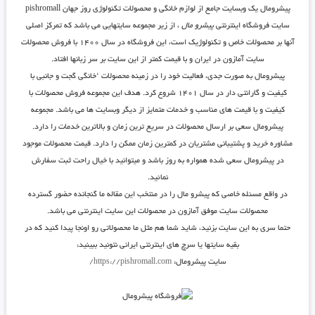
پیشرومال یک وبسایت جامع از لوازم خانگی و محصولات تکنولوژی روز جهان pishromall
سایت فروشگاه اینترنتی
پیشرو مال
، از زیر مجموعه سایتهایی می باشد که تمرکز اصلی
آنها بر محصولات خاص و تکنولوژیک است، این فروشگاه در سال ۱۴۰۰ با فروش محصولات
سایت آمازون در ایران و با قیمت کمتر از این سایت بر سر زبانها افتاد.
پیشرومال به صورت جدی، فعالیت خود را در زمینه محصولات ‘خانگی گجت و جانبی با
کیفیت و گارانتی دار در سال ۱۴۰۱ شروع کرد. هدف این مجموعه فروش محصولات با
کیفیت و با قیمت های مناسب و خدمات متمایز از دیگر وبسایت ها می باشد. مجموعه
پیشرومال سعی بر ارسال محصولات در سریع ترین زمان و بالاترین خدمات را دارد.
مشاوره خرید و پشتیبانی مشتریان در کمترین زمان ممکن را دارد. قیمت محصولات موجود
در پیشرومال سعی شده همواره به روز باشد و میتوانید با خیال راحت ثبت سفارش
نمائید.
در واقع مسئله خاصی که پیشرو مال را در منتخب این مقاله ما گنجانده حضور گسترده
محصولات سایت موفق آمازون در محصولات این سایت اینترنتی می باشد.
حتما سری به این سایت بزنید، شاید شما هم مثل ما محصولاتی رو اونجا پیدا کنید که در
بقیه سایتها یا سرچ های اینترنتی ایرانی نتونید ببینید:
سایت پیشرومال:
https://pishromall.com/