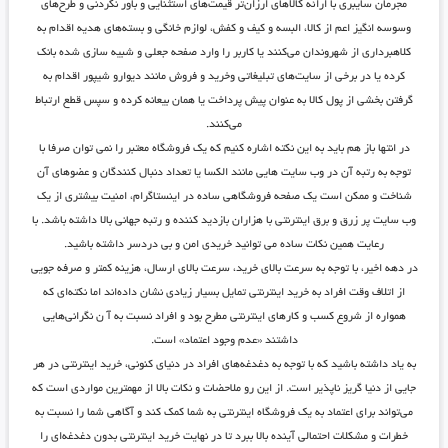
مجرمان سایبری با ارائه کالاهای ارزان‌تر قیمت‌های استثنایی و باور نکردنی و طرح‌های
وسوسه انگیز اعم از کالا، البسه و کیف و کفش، لوازم خانگی و بسته‌های هدیه اقدام به
کلاهبرداری از شهروندان می‌کنند یا کاربر را وارد صفحه جعلی و شبیه سازی شده بانک
کرده یا در برخی از سایت‌های تبلیغاتی وخرید و فروش مانند دیوارو شیپور اقدام به
گرفتن بخشی از پول کالا به عنوان پیش پرداخت یا همان بیعانه کرده و سپس قطع ارتباط
می‌کنند.
در انتها باز هم باید به این نکته اشاره کنیم که یک فروشگاه معتبر را نمی توان صرفا با
توجه به رتبه آن در وب سایت هایی مانند الکسا یا تعداد دنبال کنندگان و عضوهای آن
شناخت و ممکن است یک صفحه فروشگاهی ساده در اینستاگرام، امنیت بیشتری از یک
وب سایت پر زرق و برق اینترنتی با هزاران بازدید کننده و رتبه جهانی بالا داشته باشد. با
رعایت همین نکات ساده می توانید خریدی امن و بی دردسر داشته باشید.
در دهه اخیر، با توجه به سرعت بالای خرید، سرعت بالای ارسال، هزینه کمتر و صرفه جویی
از اتلاف وقت افراد به خرید اینترنتی تمایل بسیار زیادی نشان داده‌اند اما نکته‌ای که
همواره از شروع کسب و کارهای اینترنتی مطرح بود و افراد نسبت به آ ن نگرانی‌هایی
داشتند «عدم وجود اعتماد» است.
به یاد داشته باشید که با توجه به دغدغه‌های افراد در دنیای کنونی، خرید اینترنتی در هر
جایی از دنیا گریز ناپذیر است. از این رو ملاحضات و نکات بالا از مهمترین مواردی است که
می‌تواند برای اعتماد به یک فروشگاه اینترنتی به شما کمک کند و آگاهی شما را نسبت به
خطرات و مشکلات احتمالی آینده بالا ببرد تا در نهایت خرید اینترنتی بدون دغدغه‌ای را