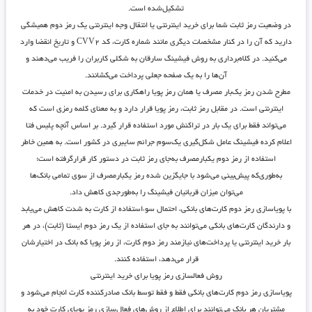
تشکیل‌شده است.
در وضعیت رمز ثابت شما برای خرید اینترنتی یا انتقال وجه اینترنتی یک رمز دوم همیشگی
دارید که آن را در کنار مشخصات دیگری مانند شماره کارت، کد CVV۲ و تاریخ انقضا وارد
می‌کنید. در کلاه‌برداری به روش فیشینگ سارقان به شکلی کاربران را فریب می‌دهند و
آن‌ها را به یک صفحه جعلی پرداخت می‌کشانند.
مطرح شدن رمز یک‌بار مصرف یا همان رمز پویا راهکاری برای رسیدن به امنیت در خدمات
اینترنتی است. در مقابل رمز ثابت، رمز پویا قرار دارد و به معنای کلمه رمزی است که
می‌تواند فقط برای یک بار در تراکنش مورد استفاده قرار گیرد. بر اساس آنچه پلیس فتا
اعلام کرده فیشینگ عامل شکل‌گیری یک‌سوم جرائم سایبری در کشور است. به همین خاطر
استفاده از رمز دوم یکبارمصرف به‌جای رمز ثابت در دستور کار قرارگرفته است؛
به‌طوری‌که پیش‌بینی می‌شود با جایگزین شده رمز یکبارمصرف از سوی تمامی بانک‌ها
می‌توان میزان قربانیان فیشینگ را به‌طورجدی کاهش داد.
با پویاسازی رمز دوم کارت‌های بانکی، احتمال سوء‌استفاده از کارت به شدت کاهش می‌یابد
و دارندگان کارت‌های بانکی می‌توانند به جای استفاده از یک رمز دوم ایستا (ثابت)، در هر
بار خرید اینترنتی یا پرداخت‌های نیازمند رمز دوم کارت، از رمز پویا که بانک در اختیارشان
قرار می‌دهد، استفاده کنند.
روش فعالسازی رمز پویا
برای خرید اینترنتی
پویاسازی رمز دوم کارت‌های بانکی فقط و فقط توسط بانک صادرکننده کارت انجام می‌شود و
مشتریان هر بانک می‌توانند برای اطلاع از روش‌های فعال‌سازی رمز پویای کارت خود به