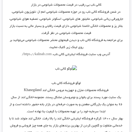
کالی ناب بی رقیب در قیمت محصولات شیائومی در بازار
در ضمن فروشگاه کالی ناب رو در حوزه محصولات شیائومی اعم از: تلویزیون شیائومی،
جاروبرقی رباتی شیائومی، مانیتور های شیائومی، اسکوتر شیائومی، تصفیه هوای شیائومی،
بخار پز و محصولات خانگی خاصتا شیائومی دارای قیمت رقابتی و بسیار عالی به نسبت بازار
قیمت محصولات شیائومی در نظر گرفت.
برای مراجعه به فروشگاه کالی ناب و دیدن قیمتهای محشر محصولات شیائومی می‌توانید بر
روی لینک زیر کلیک نمایید:
آدرس وب سایت فروشگاه اینترنتی کالی ناب:
https://kalinab.com/
لوگو فروشگاه کالی ناب
فروشگاه محصولات منزل و جهیزیه عروس خانگی لند Khanegiland
یک سایت مورد پسند برای بانوان و نوعروسان مشکل پسند، مجموعه
خانگی لند
از سال
۹۶ به عنوان یک بازرگانی مطمئن و به صورت حرفه‌ای در
بازار بانه
حضور داشته است و از
ابتدا سرمایه خود را بر تهیه محصولات با کیفیت بنا نهاده است.
بهار سال ۱۴۰۰ کرکره فروشگاه اینترنتی خانگی لند را بالا رفت. خانگی لند متولد شد تا با
خدماتی متفاوت و گلچین کردن از بهترین برندهای بازار به جای همه چیز فروشی و فروش