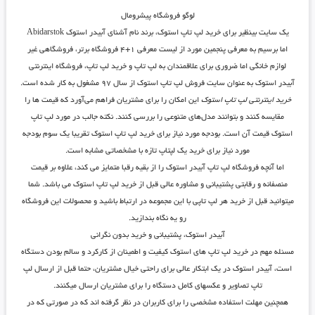
لوگو فروشگاه پیشرومال
یک سایت بینظیر برای خرید لپ تاپ استوک، برند نام آشنای آبیدر استوک Abidarstok
اما برسیم به معرفی پنجمین مورد از لیست معرفی ۱+۴ فروشگاه برتر، فروشگاهی غیر
لوازم خانگی اما ضروری برای علاقمندان به لپ تاپ و خرید لپ تاپ، فروشگاه اینترنتی
آبیدر استوک به عنوان سایت فروش لپ تاپ استوک از سال ٩٧ مشغول به کار شده است.
خرید اینترنتی لپ تاپ استوک
این امکان را برای مشتریان فراهم می‌آورد که قیمت ها را
مقایسه کنند و بتوانند مدل‌های متنوعی را بررسی کنند. نکته جالب در مورد لپ تاپ
استوک قیمت آن است. بودجه مورد نیاز برای خرید لپ تاپ استوک تقریبا یک سوم بودجه
مورد نیاز برای خرید یک لپتاپ تازه با مشخصاتی مشابه است.
اما آنچه فروشگاه لپ تاپ آبیدر استوک را از بقیه رقبا متمایز می کند، علاوه بر قیمت
منصفانه و رقابتی پشتیبانی و مشاوره عالی قبل از خرید لپ تاپ استوک می باشد. شما
میتوانید قبل از خرید هر لپ تاپی با این مجموعه در ارتباط باشید و محصولات این فروشگاه
رو یه نگاه بندازید.
آبیدر استوک، پشتیبانی و خرید بدون نگرانی
مسئله مهم در خرید لپ تاپ های استوک کیفیت و اطمینان از کارکرد و سالم بودن دستگاه
است، آبیدر استوک در یک ابتکار عالی برای راحتی خیال مشتریان، حتما قبل از ارسال لپ
تاپ تصاویر و عکسهای کامل دستگاه را برای مشتریان ارسال میکنند.
همچنین مهلت استفاده مشخصی را برای کاربران در نظر گرفته اند که در صورتی که در