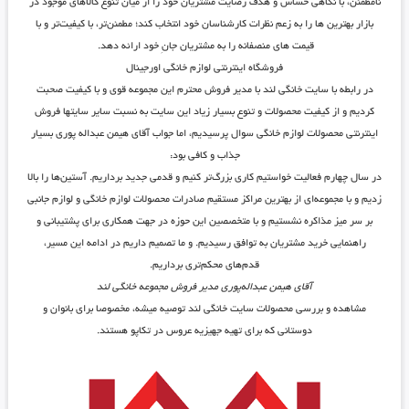
نامطمئن، با نگاهی حساس و هدف رضایت مشتریان خود را از میان تنوع کالاهای موجود در
بازار بهترین ها را به زعم نظرات کارشناسان خود انتخاب کند؛ مطمئن‌تر، با کیفیت‌تر و با
قیمت های منصفانه را به مشتریان جانِ خود ارائه دهد.
فروشگاه اینترنتی لوازم خانگی اورجینال
در رابطه با سایت خانگی لند با مدیر فروش محترم این مجموعه قوی و با کیفیت صحبت
کردیم و از کیفیت محصولات و تنوع بسیار زیاد این سایت به نسبت سایر سایتها فروش
اینترنتی محصولات لوازم خانگی سوال پرسیدیم، اما جواب آقای هیمن عبداله پوری بسیار
جذاب و کافی بود:
در سال چهارم فعالیت خواستیم کاری بزرگ‌تر کنیم و قدمی جدید برداریم. آستین‌ها را بالا
زدیم و با مجموعه‌ای از بهترین مراکز مستقیم صادرات محصولات لوازم خانگی و لوازم جانبی
بر سر میز مذاکره نشستیم و با متخصصین این حوزه در جهت همکاری برای پشتیبانی و
راهنمایی خرید مشتریان به توافق رسیدیم. و ما تصمیم داریم در ادامه این مسیر،
قدم‌های محکم‌تری برداریم.
آقای هیمن عبداله‌پوری مدیر فروش مجموعه خانگی لند
مشاهده و بررسی محصولات سایت خانگی لند توصیه میشه، مخصوصا برای بانوان و
دوستانی که برای تهیه جهیزیه عروس در تکاپو هستند.