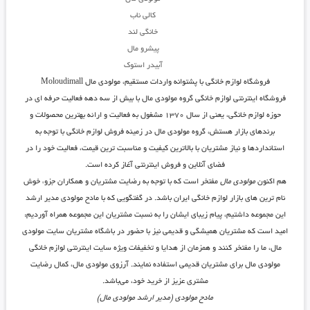
کالی ناب
خانگی لند
پیشرو مال
آبیدر استوک
فروشگاه لوازم خانگی با پشتوانه واردات مستقیم، مولودی مال Moloudimall
فروشگاه اینترنتی لوازم خانگی گروه مولودی مال با بیش از سه دهه فعالیت حرفه ای در
حوزه لوازم خانگی، یعنی از سال ۱۳۷۰ مشغول به فعالیت و ارائه بهترین محصولات و
برندهای بازار هستش، گروه مولودی مال در زمینه فروش لوازم خانگی با توجه به
استانداردها و نیاز مشتریان با بالاترین کیفیت و مناسبت ترین قیمت، فعالیت خود را در
فضای آنلاین و فروش اینترنتی آغاز کرده است.
هم اکنون
مولودی مال
مفتخر است که با توجه به رضایت مشتریان و همکاران جزوء خوش
نام ترین های بازار لوازم خانگی ایران باشد. در گفتگویی که با مادح مولودی مدیر ارشد
این مجموعه داشتیم، پیام زیبای ایشان را به نسبت مشتریان این مجموعه همراه آوردیم:
امید است که مشتریان همیشگی و قدیمی نیز با حضور در باشگاه مشتریان سایت مولودی
مال، ما را مفتخر کنند و همزمان از هدایا و تخفیفات ویژه سایت اینترنتی لوازم خانگی
مولودی مال برای مشتریان قدیمی استفاده نمایند. آرزوی مولودی مال، کمال رضایت
مشتری عزیز از خرید خود، می‌باشد.
مادح مولودی (مدیر ارشد مولودی مال)