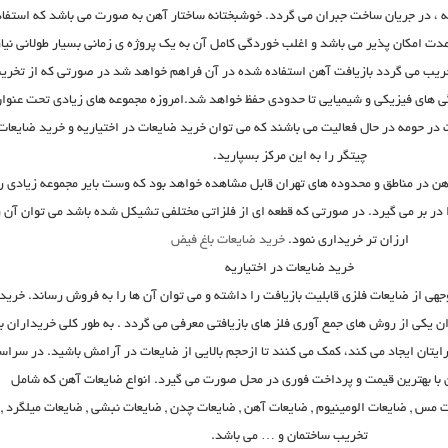
، در جریان ساخت جبران می گردد. خوشبختانه ساختار آهن به صورت می باشد که استفاد
مدت امکان پذیر می باشد و اغلب خوردگی کامل آن به یک پروژه ی زمانی بسیار طولانی نیاز
خریب می گردد بازیافت آهن استفاده شده در آن فراهم خواهد شد در صورتی که از تخری
 های فیزیکی و شیمیایی تا حدودی حفظ خواهد شد.امروزه مجموعه های زیادی تحت عنوا
در حومه در حال فعالیت می باشند که می توان خرید ضایعات در اختیاریه و خرید ضایعات
چیتگر را به این مرکز بسپارید.
ن در مناطق و محدوده های تهران قابل مشاهده خواهد بود که وست بایر مجموعه زیادی ر
 در بر می گیرد. در صورتی که قطعه‌ ای از فلزاتی مختلفی تشیکل شده باشد می ‌توان آن ر
ارزان ‌تر خریداری نمود.
خرید ضایعات باغ فیض
خرید ضایعات در اختیاریه
هی از ضایعات فلزی قابلیت بازیافت را داشته و می توان آن ها را به فروش رساند. خرید
ان یکی از روش های جمع آوری فلز های بازیافتی معرفی می گردد . به طور کلی خریداران با
تان ایجاد می کند، کمک می کنند تا ازحجم بالایی از ضایعات در آرامش باشید. در سراس
با بهترین قیمت و پرداخت فوری در محل صورت می گیرد. انواع ضایعات آهن که شامل
 مس , ضایعات الومینیوم , ضایعات آهن , ضایعات چدن , ضایعات نبشی , ضایعات میلگرد ,
تخریب ساختمان و … می باشد.