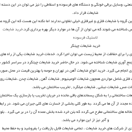
نعتی، وسایل برقی خونگی و دستگاه های فرسوده و اسقاطی را نیز می توان در این دسته ا
ضایعات قرار داد.
ن گروه با ضایعات فلزی و غیرفلزی خیلی تفاوتی ندارند اما نکته این هست که این گروه عم
ص شناخته می شوند که می توان از آن ها در موارد دیگر بهره برداری کرد.
خرید ضایعات
لاستیک فرسوده
خرید ضایعات چیتگر
ی را برای حفاظت از محیط زیست می توان اجرا کرد. خدمات خرید ضایعات یکی از راه های
مع آوری ضایعات شناخته می شود. در حال حاضر خرید ضایعات چیتگرد در سراسر کشور با
 انجام می گیرد. خرید انواع ضایعات آهن در تهران و حومه با بهترین قیمت در محل صور
 فلزی شامل مواردی همچون ضایعات الومینیوم , ضایعات آهن , ضایعات چدن ،ضایعات روی 
ت مس, ضایعات نبشی , ضایعات میلگرد , تخریب ساختمان می باشد.
ات ساختمانی را به شکل پسماندهای باقی مانده در جریان تخریب یا بازسازی یک ساختمان
 مجدد از آن ها می گردد .به طور کلی بخشی از خسارت های کلی جبران می شود. در رابط
خاله های ساختمانی مطرح می گردد که بتن خرد شده بخش عمده آن را در بر می گیرد . بلو
و آجر نیز از این موارد می باشد.
ندی از شرکت های خرید ضایعات ، تمامی ضایعات قابل بازیافت را بفروشید و به حفظ محیط