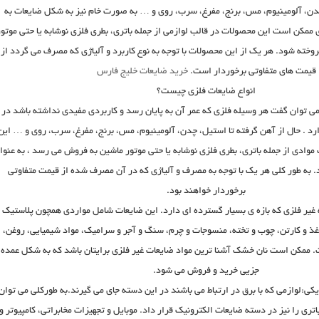
چدن، آلومینیوم، مس، برنج، مفرغ، سرب، روی و … به صورت خام نیز به شکل ضایعات به
ممکن است این محصولات در قالب لوازمی از جمله باتری، بطری فلزی نوشابه یا حتی موتور
وخته شود. هر یک از این محصولات با توجه به نوع کاربرد و آلیاژی که مصرف می گردد از
قیمت های متفاوتی برخوردار است.
خرید ضایعات خلیج فارس
انواع ضایعات فلزی چیست؟
می توان گفت هر وسیله فلزی که عمر آن به پایان رسد و کاربردی مفیدی نداشته باشد در
رد . حال از آهن گرفته تا استیل، چدن، آلومینیوم، مس، برنج، مفرغ، سرب، روی و … این
وادی از جمله باتری، بطری فلزی نوشابه یا حتی موتور ماشین به فروش می رسد ، به عنوا
. به طور کلی هر یک با توجه به مصرف و آلیاژی که در آن مصرف شده از قیمت متفاوتی
برخوردار خواهند بود.
غیر فلزی که بازه ی بسیار گسترده ای دارد. این ضایعات شامل مواردی همچون پلاستیک 
غذ و کارتن، چوب و تخته، منسوجات و چرم، سنگ و آجر و سرامیک، مواد شیمیایی، روغن،
ممکن است نان خشک آشنا ترین مواد ضایعات غیر فلزی برایتان باشد که به شکل عمده 
جزیی خرید و فروش می شود.
کی:لوازمی که با برق در ارتباط می باشند در این دسته جای می گیرند.به طورکلی می توان
اتری را نیز در دسته ضایعات الکترونیک قرار داد. موبایل و تجهیزات مخابراتی، کامپیوتر و