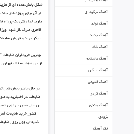
آهنگ بیس دار
شکل بخش عمده ای از هزینه 
آهنگ ترکیه ای
از آن برای پروژه های بلند 
دارد. لذا وقتی یک پروژه ت
آهنگ تولد
ظاهری صرف نظر شود. ویژگی
آهنگ جدید
مرکز خرید و فروش ضایعات 
آهنگ شاد
بهترین خریداران ضایعات آه
آهنگ عاشقانه
از حومه های مختلف تهران را
آهنگ غمگین
آهنگ قدیمی
در حال حاضر بخش قابل توج
آهنگ کردی
ضایعات در اختیاریه به عنو
این عمل ضمن سودهی که برای
آهنگ هندی
کشور خرید ضایعات آهن 
بزودی
ضایعاتی چون روی , ضایعات
تک آهنگ