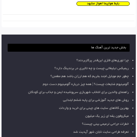
بلیط هواپیما اهواز مشهد
بخش جدید ترین آهنگ ها
چرا توری‌های فلزی این‌قدر پرکاربردند؟
ریمیکس تبلیغاتی چیست و چه تاثیری در برندینگ دارد؟
چطور جم موبایل لجند بخریم که هم ارزان باشد هم مطمئن؟
آلومینیوم ضایعات چیست؟ | همه چیز درباره آلومینیوم دست دوم
راهنمای والدین برای انتخاب شهربازی سرپوشیده ایمن و جذاب برای کودکان
روش های جدید آموزشی برای پایه ششم ابتدایی
بهترین کالاهای سایت های چینی برای خرید و واردات
میکروفون یقه ای زیر یک میلیون
خطرات جراحی ترمیمی بینی چیست؟
تعرفه طراحی سایت تابان شهر آپدیت شد