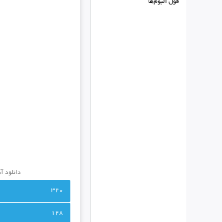
فول البوم‌ها
دانلود آه
320
128