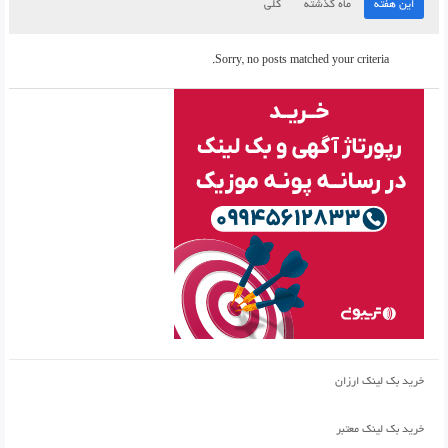
این هفته
ماه گذشته
کلی
Sorry, no posts matched your criteria.
خرید بک لینک ارزان
خرید بک لینک معتبر