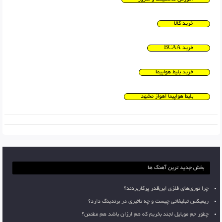
خرید کالا
خرید BCAA
خرید بلیط هواپیما
بلیط هواپیما اهواز مشهد
بخش جدید ترین آهنگ ها
چرا توری‌های فلزی این‌قدر پرکاربردند؟
ریمیکس تبلیغاتی چیست و چه تاثیری در برندینگ دارد؟
چطور جم موبایل لجند بخریم که هم ارزان باشد هم مطمئن؟