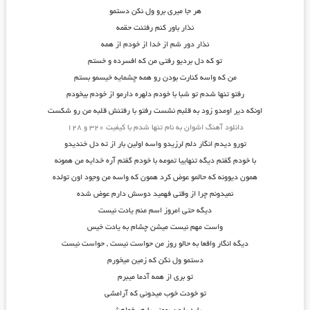
هر جا میری برو ول نکن دستمو
نذار باور کنم رفتنت حقمه
نذار دور شم از خدا از خودم از همه
تو که دل بردیو رفتی من که افسرده و خستم
من که واسه کنارت بودن رو همه چشمایه خیسمو بستم
رفتو تنها شدم تو شبا با خودم دلهره دارمو از خودم بیخودم
اونکه دیر اومدو زود به قلبم نشست رفتو با رفتنش قلبه من رو شکست
دانلود آهنگ اشوان به نام تنها شدم با کیفیت ۳۲۰ و ۱۲۸
تورو دیدم انگار دلم لرزیدو واسه اولین بار از ته دل خندیدو
با خودم گفتم دیگه تنهاییا تمومه با خودم گفتم آره خدایه من همونه
همون دیوونه که حالمو عوض کرد همون که واسه من وجود اون تولده
نمیدونم چرا از وقتی فهمید دوسش دارم عوض شده
دیگه حتی امروز اسم منم یادت نیست
واست مهم نیست میشن چشام به یادت خیس
دیگه انگار واقعا به حالو روز من حواست نیست , حواست نیست
دستمو ول نکن که زمین میخورم
تو بری از همه آدما میبرم
تو خودت خوب میدونی که آرامشی