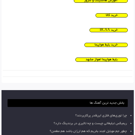
آموزش هاستینگ و سرور
خرید کالا
خرید BCAA
خرید بلیط هواپیما
بلیط هواپیما اهواز مشهد
بخش جدید ترین آهنگ ها
چرا توری‌های فلزی این‌قدر پرکاربردند؟
ریمیکس تبلیغاتی چیست و چه تاثیری در برندینگ دارد؟
چطور جم موبایل لجند بخریم که هم ارزان باشد هم مطمئن؟