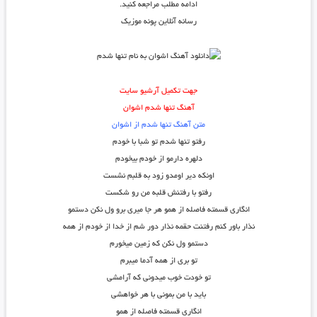
ادامه مطلب مراجعه کنید.
رسانه آنلاین پونه موزیک
جهت تکمیل آرشیو سایت
آهنگ تنها شدم اشوان
متن آهنگ تنها شدم از اشوان
رفتو تنها شدم تو شبا با خودم
دلهره دارمو از خودم بیخودم
اونکه دیر اومدو زود به قلبم نشست
رفتو با رفتنش قلبه من رو شکست
انگاری قسمته فاصله از همو هر جا میری برو ول نکن دستمو
نذار باور کنم رفتنت حقمه نذار دور شم از خدا از خودم از همه
دستمو ول نکن که زمین میخورم
تو بری از همه آدما میبرم
تو خودت خوب میدونی که آرامشی
باید با من بمونی با هر خواهشی
انگاری قسمته فاصله از همو