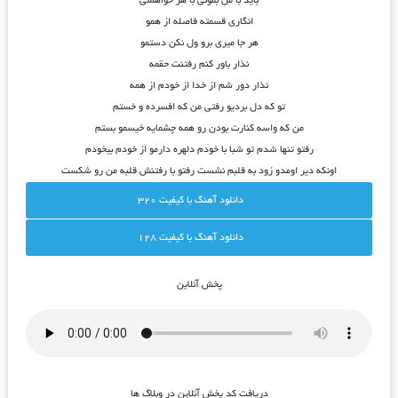
باید با من بمونی با هر خواهشی
انگاری قسمته فاصله از همو
هر جا میری برو ول نکن دستمو
نذار باور کنم رفتنت حقمه
نذار دور شم از خدا از خودم از همه
تو که دل بردیو رفتی من که افسرده و خستم
من که واسه کنارت بودن رو همه چشمایه خیسمو بستم
رفتو تنها شدم تو شبا با خودم دلهره دارمو از خودم بیخودم
اونکه دیر اومدو زود به قلبم نشست رفتو با رفتنش قلبه من رو شکست
دانلود آهنگ با کيفيت 320
دانلود آهنگ با کيفيت 128
پخش آنلاين
دريافت کد پخش آنلاين در وبلاگ ها