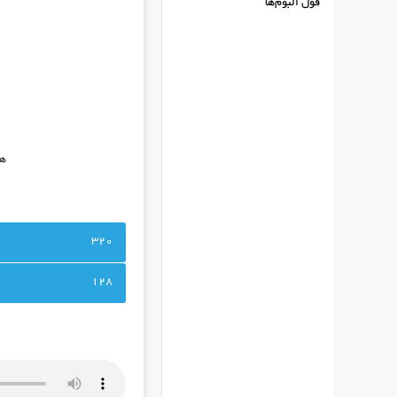
فول البوم‌ها
هن
320
128