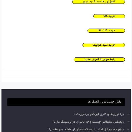
آموزش هاستینگ و سرور
خرید کالا
خرید BCAA
خرید بلیط هواپیما
بلیط هواپیما اهواز مشهد
بخش جدید ترین آهنگ ها
چرا توری‌های فلزی این‌قدر پرکاربردند؟
ریمیکس تبلیغاتی چیست و چه تاثیری در برندینگ دارد؟
چطور جم موبایل لجند بخریم که هم ارزان باشد هم مطمئن؟