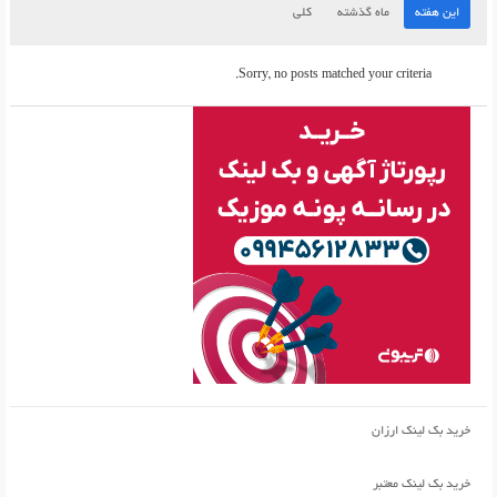
این هفته
ماه گذشته
کلی
Sorry, no posts matched your criteria.
خرید بک لینک ارزان
خرید بک لینک معتبر